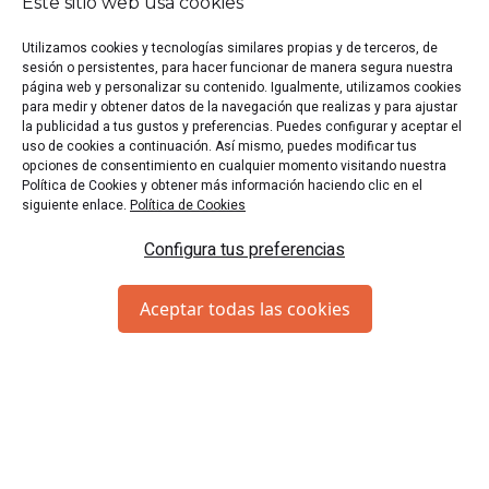
Este sitio web usa cookies
Utilizamos cookies y tecnologías similares propias y de terceros, de
SUSCRÍBETE
sesión o persistentes, para hacer funcionar de manera segura nuestra
¿Quieres estar al tanto de nuestras ofertas y novedades?
página web y personalizar su contenido. Igualmente, utilizamos cookies
¡Suscríbete a la Newsletter!
para medir y obtener datos de la navegación que realizas y para ajustar
la publicidad a tus gustos y preferencias. Puedes configurar y aceptar el
uso de cookies a continuación. Así mismo, puedes modificar tus
opciones de consentimiento en cualquier momento visitando nuestra
Política de Cookies y obtener más información haciendo clic en el
siguiente enlace.
Política de Cookies
Configura tus preferencias
Acepto los
términos y condiciones
Aceptar todas las cookies
Enviar
MÁS ALLÁ DE ESCAPEUP
info@escapeup.es
623212318