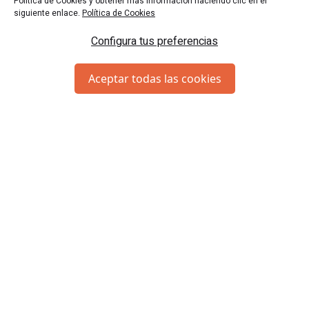
Política de Cookies y obtener más información haciendo clic en el
siguiente enlace.
Política de Cookies
Configura tus preferencias
Aceptar todas las cookies
SUSCRÍBETE
¿Quieres estar al tanto de nuestras ofertas y novedades?
¡Suscríbete a la Newsletter!