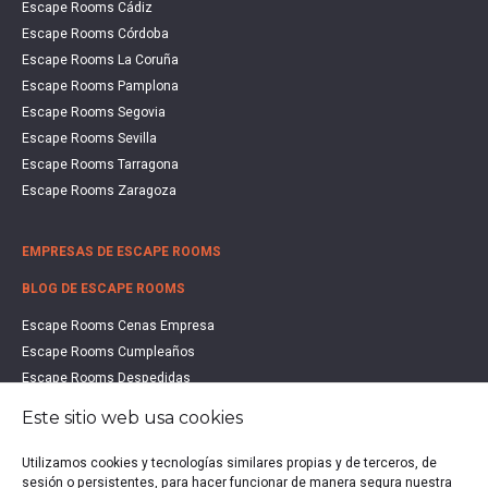
Escape Rooms Cádiz
Escape Rooms Córdoba
Escape Rooms La Coruña
Escape Rooms Pamplona
Escape Rooms Segovia
Escape Rooms Sevilla
Escape Rooms Tarragona
Escape Rooms Zaragoza
EMPRESAS DE ESCAPE ROOMS
BLOG DE ESCAPE ROOMS
Escape Rooms Cenas Empresa
Escape Rooms Cumpleaños
Escape Rooms Despedidas
Escape Rooms Educación
Este sitio web usa cookies
Escape Rooms Familias
Escape Rooms Halloween
Utilizamos cookies y tecnologías similares propias y de terceros, de
Escape Rooms San Valentín
sesión o persistentes, para hacer funcionar de manera segura nuestra