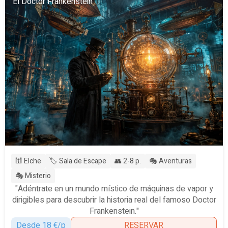
El Doctor Frankenstein
🕍 Elche
🏷️ Sala de Escape
👥 2-8 p.
🎭 Aventuras
🎭 Misterio
"Adéntrate en un mundo místico de máquinas de vapor y
dirigibles para descubrir la historia real del famoso Doctor
Frankenstein."
Desde 18 €/p
RESERVAR