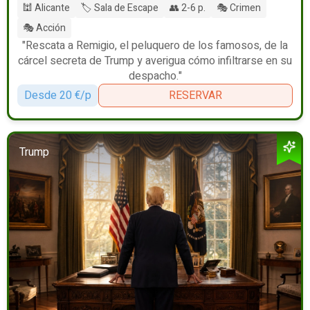
🕍 Alicante
🏷️ Sala de Escape
👥 2-6 p.
🎭 Crimen
🎭 Acción
"Rescata a Remigio, el peluquero de los famosos, de la
cárcel secreta de Trump y averigua cómo infiltrarse en su
despacho."
Desde 20 €/p
RESERVAR
Trump