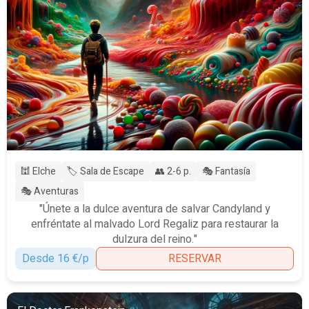
🕍 Elche
🏷️ Sala de Escape
👥 2-6 p.
🎭 Fantasía
🎭 Aventuras
"Únete a la dulce aventura de salvar Candyland y
enfréntate al malvado Lord Regaliz para restaurar la
dulzura del reino."
Desde 16 €/p
RESERVAR