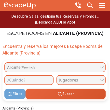
Descubre Salas, gestiona tus Reservas y Promos...
¡Descarga AQUÍ la App!
ALICANTE (PROVINCIA)
ESCAPE ROOMS
EN
Encuentra y reserva los mejores Escape Rooms de
Alicante (Provincia)
Alicante
(Provincia)
Filtros
Buscar
Alicante (Provincia)