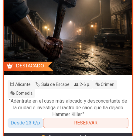
DESTACADO
🕍 Alicante
🏷️ Sala de Escape
👥 2-6 p.
🎭 Crimen
🎭 Comedia
"Adéntrate en el caso más alocado y desconcertante de
la ciudad e investiga el rastro de caos que ha dejado
Hammer Killer."
Desde 23 €/p
RESERVAR