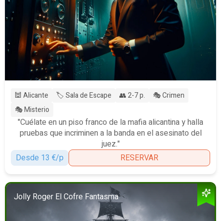
🕍 Alicante
🏷️ Sala de Escape
👥 2-7 p.
🎭 Crimen
🎭 Misterio
"Cuélate en un piso franco de la mafia alicantina y halla
pruebas que incriminen a la banda en el asesinato del
juez."
Desde 13 €/p
RESERVAR
Jolly Roger El Cofre Fantasma