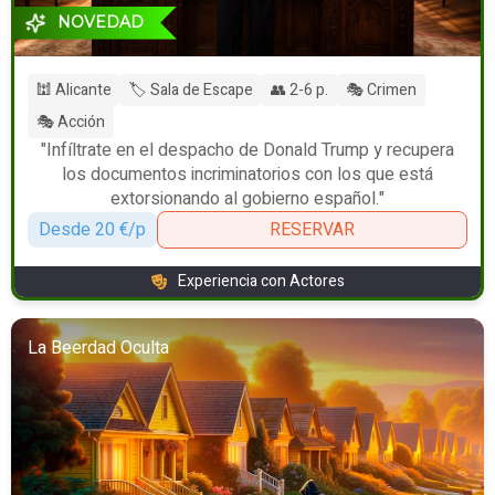
NOVEDAD
🕍 Alicante
🏷️ Sala de Escape
👥 2-6 p.
🎭 Crimen
🎭 Acción
"Infíltrate en el despacho de Donald Trump y recupera
los documentos incriminatorios con los que está
extorsionando al gobierno español."
Desde 20 €/p
RESERVAR
Experiencia con Actores
La Beerdad Oculta