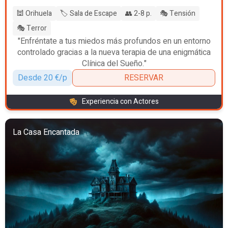
🕍 Orihuela
🏷️ Sala de Escape
👥 2-8 p.
🎭 Tensión
🎭 Terror
"Enfréntate a tus miedos más profundos en un entorno
controlado gracias a la nueva terapia de una enigmática
Clínica del Sueño."
Desde 20 €/p
RESERVAR
Experiencia con Actores
La Casa Encantada