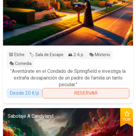
🕍 Elche
🏷️ Sala de Escape
👥 2-6 p.
🎭 Misterio
🎭 Comedia
"Aventúrate en el Condado de Springfield e investiga la
extraña desaparición de un padre de familia un tanto
peculiar."
Desde 20 €/p
RESERVAR
Sabotaje A Candyland
TOP