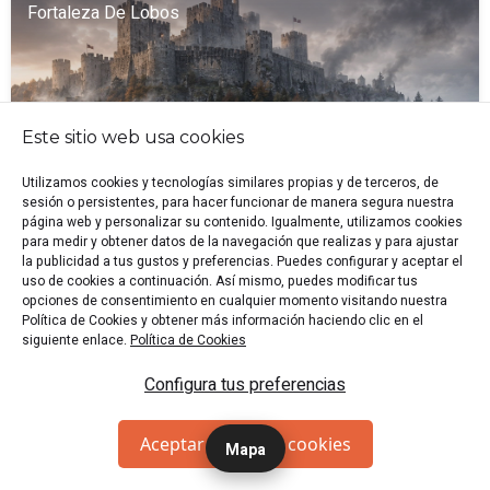
Fortaleza De Lobos
Este sitio web usa cookies
Utilizamos cookies y tecnologías similares propias y de terceros, de
sesión o persistentes, para hacer funcionar de manera segura nuestra
página web y personalizar su contenido. Igualmente, utilizamos cookies
para medir y obtener datos de la navegación que realizas y para ajustar
la publicidad a tus gustos y preferencias. Puedes configurar y aceptar el
uso de cookies a continuación. Así mismo, puedes modificar tus
opciones de consentimiento en cualquier momento visitando nuestra
Política de Cookies y obtener más información haciendo clic en el
siguiente enlace.
Política de Cookies
🕍 Elche
🏷️ Sala de Escape
👥 2-6 p.
🎭 Aventuras
Configura tus preferencias
🎭 Historia
"Escapa de tu propio hogar antes de que los invasores
regresen y reconquista la Fortaleza de Lobos tomada por
Aceptar todas las cookies
Mapa
las Tribus Pictas."