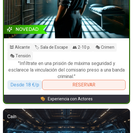
NOVEDAD
🕍 Alicante
🏷️ Sala de Escape
👥 2-10 p.
🎭 Crimen
🎭 Tensión
"Infíltrate en una prisión de máxima seguridad y
esclarece la vinculación del comisario preso a una banda
criminal."
Desde 18 €/p
RESERVAR
Experiencia con Actores
Caín