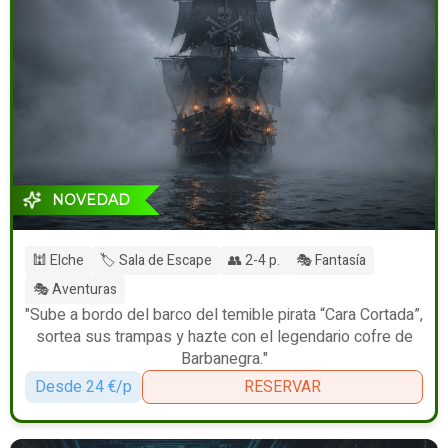
NOVEDAD
🕍 Elche
🏷️ Sala de Escape
👥 2-4 p.
🎭 Fantasía
🎭 Aventuras
"Sube a bordo del barco del temible pirata “Cara Cortada”,
sortea sus trampas y hazte con el legendario cofre de
Barbanegra."
Desde 24 €/p
RESERVAR