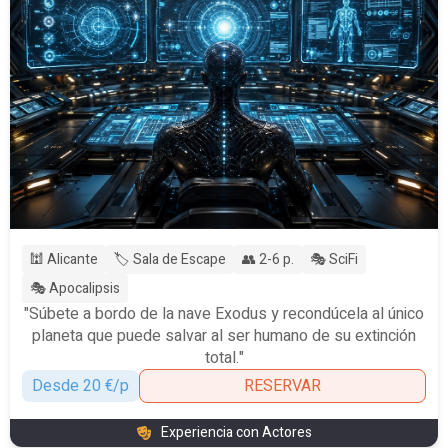
🕍 Alicante
🏷️ Sala de Escape
👥 2-6 p.
🎭 SciFi
🎭 Apocalipsis
"Súbete a bordo de la nave Exodus y recondúcela al único
planeta que puede salvar al ser humano de su extinción
total."
Desde 20 €/p
RESERVAR
Experiencia con Actores