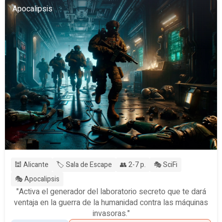
Apocalipsis
🕍 Alicante
🏷️ Sala de Escape
👥 2-7 p.
🎭 SciFi
🎭 Apocalipsis
"Activa el generador del laboratorio secreto que te dará
ventaja en la guerra de la humanidad contra las máquinas
invasoras."