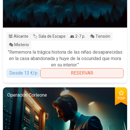
🕍 Alicante
🏷️ Sala de Escape
👥 2-7 p.
🎭 Tensión
🎭 Misterio
"Rememora la trágica historia de las niñas desaparecidas
en la casa abandonada y huye de la oscuridad que mora
en su interior."
Desde 13 €/p
RESERVAR
Operación Corleone
TOP