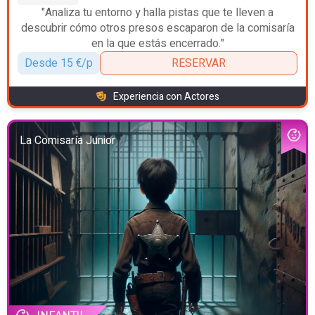
"Analiza tu entorno y halla pistas que te lleven a
descubrir cómo otros presos escaparon de la comisaría
en la que estás encerrado."
Desde 15 €/p
RESERVAR
Experiencia con Actores
La Comisaría Junior