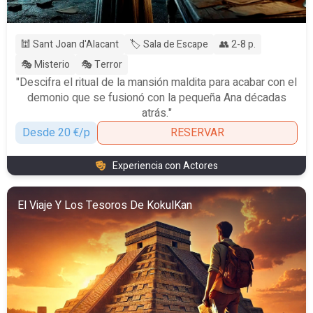
🕍 Sant Joan d'Alacant
🏷️ Sala de Escape
👥 2-8 p.
🎭 Misterio
🎭 Terror
"Descifra el ritual de la mansión maldita para acabar con el
demonio que se fusionó con la pequeña Ana décadas
atrás."
Desde 20 €/p
RESERVAR
Experiencia con Actores
El Viaje Y Los Tesoros De KokulKan