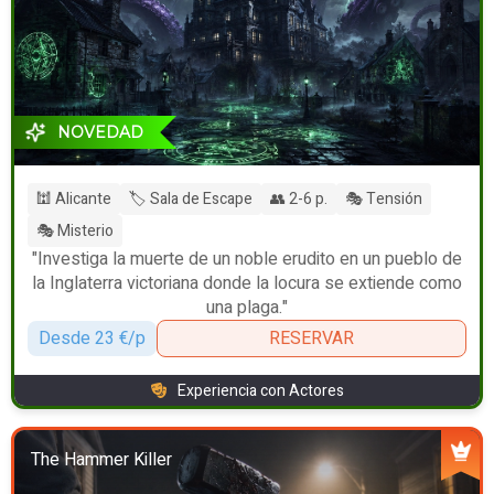
NOVEDAD
🕍 Alicante
🏷️ Sala de Escape
👥 2-6 p.
🎭 Tensión
🎭 Misterio
"Investiga la muerte de un noble erudito en un pueblo de
la Inglaterra victoriana donde la locura se extiende como
una plaga."
Desde 23 €/p
RESERVAR
Experiencia con Actores
The Hammer Killer