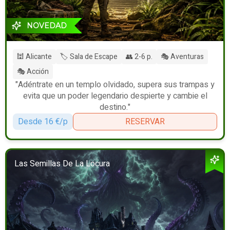
NOVEDAD
🕍 Alicante
🏷️ Sala de Escape
👥 2-6 p.
🎭 Aventuras
🎭 Acción
"Adéntrate en un templo olvidado, supera sus trampas y
evita que un poder legendario despierte y cambie el
destino."
Desde 16 €/p
RESERVAR
Las Semillas De La Locura