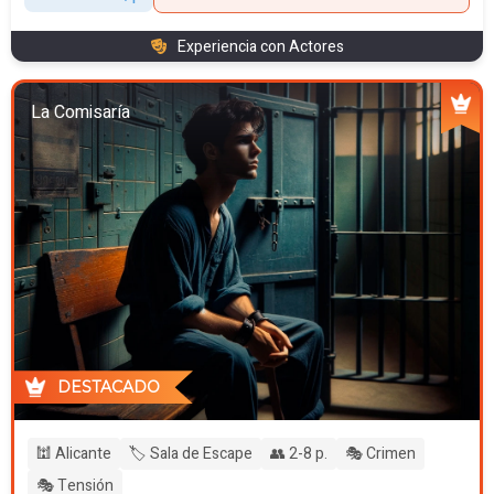
Experiencia con Actores
La Comisaría
DESTACADO
🕍 Alicante
🏷️ Sala de Escape
👥 2-8 p.
🎭 Crimen
🎭 Tensión