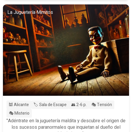
La Juguetería Mimitos
🕍 Alicante
🏷️ Sala de Escape
👥 2-6 p.
🎭 Tensión
🎭 Misterio
"Adéntrate en la juguetería maldita y descubre el origen de
los sucesos paranormales que inquietan al dueño del