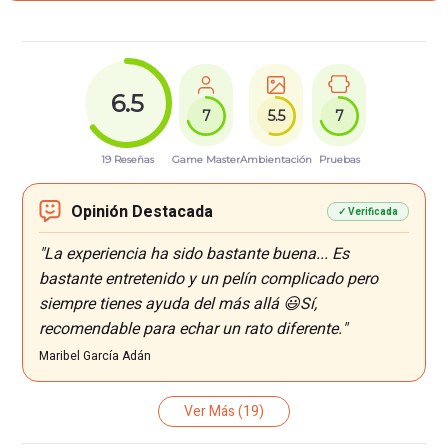
6.5
7
5.5
7
19 Reseñas
Game Master
Ambientación
Pruebas
Opinión Destacada
✓ Verificada
"La experiencia ha sido bastante buena... Es
bastante entretenido y un pelín complicado pero
siempre tienes ayuda del más allá 😃Sí,
recomendable para echar un rato diferente."
Maribel García Adán
Ver Más
(19)