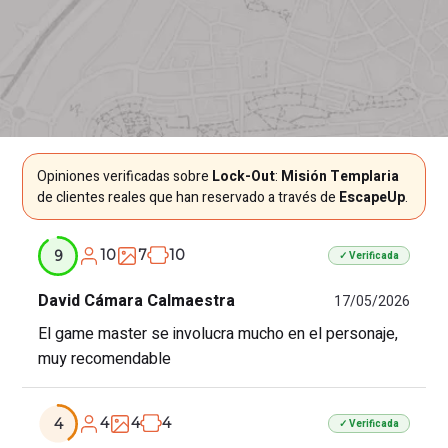
Opiniones verificadas sobre
Lock-Out
:
Misión Templaria
de clientes reales que han reservado a través de
EscapeUp
.
10
7
10
9
✓ Verificada
David Cámara Calmaestra
17/05/2026
El game master se involucra mucho en el personaje,
muy recomendable
4
4
4
4
✓ Verificada