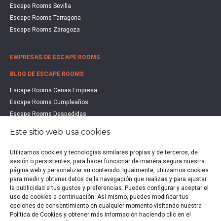
Escape Rooms Sevilla
Escape Rooms Tarragona
Escape Rooms Zaragoza
EMPRESAS DE ESCAPE ROOMS
BLOG DE ESCAPE ROOMS
Escape Rooms Cenas Empresa
Escape Rooms Cumpleaños
Escape Rooms Despedidas
Escape Rooms Educación
Este sitio web usa cookies
Escape Rooms Familias
Escape Rooms Halloween
Utilizamos cookies y tecnologías similares propias y de terceros, de
sesión o persistentes, para hacer funcionar de manera segura nuestra
Escape Rooms San Valentín
página web y personalizar su contenido. Igualmente, utilizamos cookies
Estudio de Mercado Escape Rooms 2021
para medir y obtener datos de la navegación que realizas y para ajustar
Qué es un Escape Room
la publicidad a tus gustos y preferencias. Puedes configurar y aceptar el
uso de cookies a continuación. Así mismo, puedes modificar tus
Qué es un Hall Escape
opciones de consentimiento en cualquier momento visitando nuestra
Política de Cookies y obtener más información haciendo clic en el