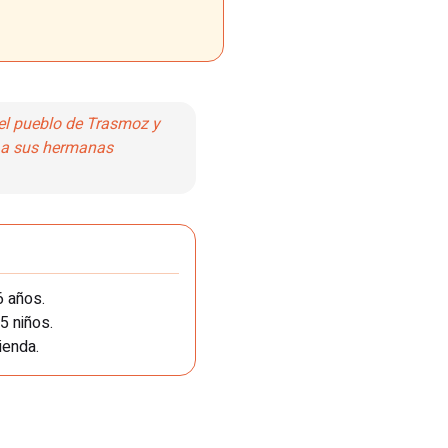
 el pueblo de Trasmoz y
r a sus hermanas
6 años.
5 niños.
ienda.