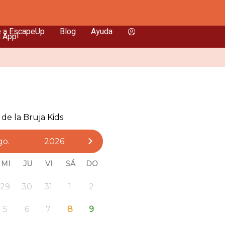
e a EscapeUp
Blog
Ayuda
a App!