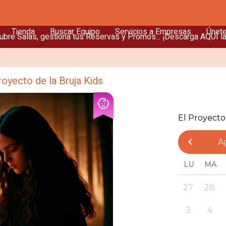
Tienda
Buscar Equipo
Servicios a Empresas
Únet
bre Salas, gestiona tus Reservas y Promos... ¡Descarga AQUÍ l
royecto de la Bruja Kids