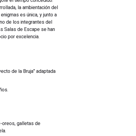
agote el tiempo concedido.
rollada, la ambientación del
 enigmas es única, y junto a
no de los integrantes del
Las Salas de Escape se han
ocio por excelencia.
oyecto de la Bruja" adaptada
ños.
i-oreos, galletas de
la.