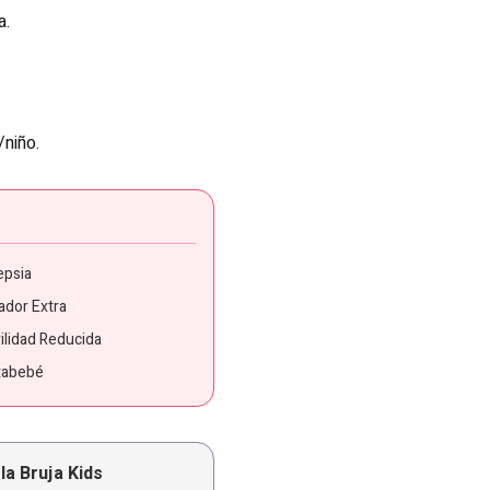
a.
/niño.
epsia
ador Extra
ilidad Reducida
tabebé
la Bruja Kids