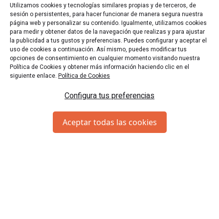
que, en caso de no haber superado el reto, el Game
Utilizamos cookies y tecnologías similares propias y de terceros, de
Master pueda explicaros las pruebas restantes. Además,
sesión o persistentes, para hacer funcionar de manera segura nuestra
página web y personalizar su contenido. Igualmente, utilizamos cookies
los Escape Rooms son muy estrictos con el tiempo, por
para medir y obtener datos de la navegación que realizas y para ajustar
lo que siempre conviene llegar con algo de antelación
la publicidad a tus gustos y preferencias. Puedes configurar y aceptar el
para poder disfrutar de la experiencia al completo.
uso de cookies a continuación. Así mismo, puedes modificar tus
opciones de consentimiento en cualquier momento visitando nuestra
Política de Cookies y obtener más información haciendo clic en el
siguiente enlace.
Política de Cookies
Configura tus preferencias
SUSCRÍBETE
Aceptar todas las cookies
¿Quieres estar al tanto de nuestras ofertas y novedades?
¡Suscríbete a la Newsletter!
Acepto los
términos y condiciones