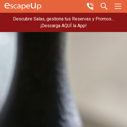
Descubre Salas, gestiona tus Reservas y Promos...
¡Descarga AQUÍ la App!