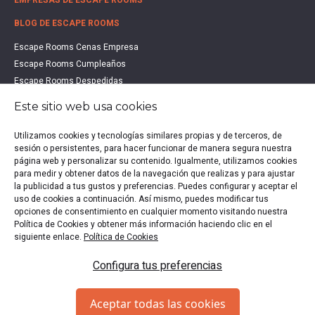
BLOG DE ESCAPE ROOMS
Escape Rooms Cenas Empresa
Escape Rooms Cumpleaños
Escape Rooms Despedidas
Escape Rooms Educación
Este sitio web usa cookies
Escape Rooms Familias
Escape Rooms Halloween
Utilizamos cookies y tecnologías similares propias y de terceros, de
Escape Rooms San Valentín
sesión o persistentes, para hacer funcionar de manera segura nuestra
página web y personalizar su contenido. Igualmente, utilizamos cookies
Estudio de Mercado Escape Rooms 2021
para medir y obtener datos de la navegación que realizas y para ajustar
Qué es un Escape Room
la publicidad a tus gustos y preferencias. Puedes configurar y aceptar el
Qué es un Hall Escape
uso de cookies a continuación. Así mismo, puedes modificar tus
opciones de consentimiento en cualquier momento visitando nuestra
Política de Cookies y obtener más información haciendo clic en el
siguiente enlace.
Política de Cookies
Política de privacidad
|
Política de Cookies
|
Aviso legal
|
Configura tus preferencias
Escape Rooms en España
Copyright © 2020-2026 EscapeUp | Todos los derechos
Aceptar todas las cookies
reservados.