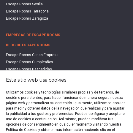
Escape Rooms Sevilla
Escape Rooms Tarragona
Escape Rooms Zaragoza
EMPRESAS DE ESCAPE ROOMS
BLOG DE ESCAPE ROOMS
Escape Rooms Cenas Empresa
Escape Rooms Cumpleaños
Escape Rooms Despedidas
Escape Rooms Educación
Este sitio web usa cookies
Escape Rooms Familias
Escape Rooms Halloween
Utilizamos cookies y tecnologías similares propias y de terceros, de
sesión o persistentes, para hacer funcionar de manera segura nuestra
Escape Rooms San Valentín
página web y personalizar su contenido. Igualmente, utilizamos cookies
Estudio de Mercado Escape Rooms 2021
para medir y obtener datos de la navegación que realizas y para ajustar
Qué es un Escape Room
la publicidad a tus gustos y preferencias. Puedes configurar y aceptar el
uso de cookies a continuación. Así mismo, puedes modificar tus
Qué es un Hall Escape
opciones de consentimiento en cualquier momento visitando nuestra
Política de Cookies y obtener más información haciendo clic en el