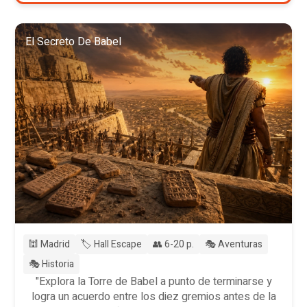
El Secreto De Babel
🕍 Madrid
🏷️ Hall Escape
👥 6-20 p.
🎭 Aventuras
🎭 Historia
"Explora la Torre de Babel a punto de terminarse y
logra un acuerdo entre los diez gremios antes de la