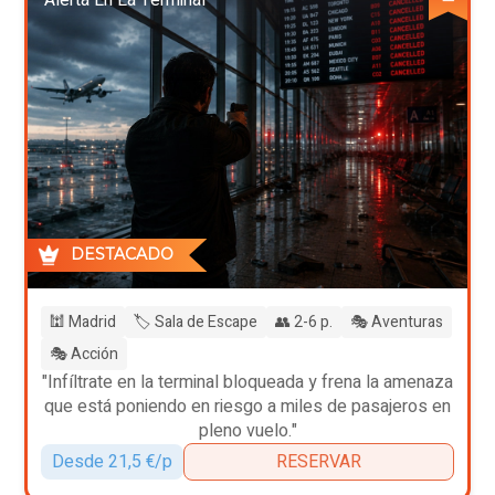
DESTACADO
🕍 Madrid
🏷️ Sala de Escape
👥 2-6 p.
🎭 Aventuras
🎭 Acción
"Infíltrate en la terminal bloqueada y frena la amenaza
que está poniendo en riesgo a miles de pasajeros en
pleno vuelo."
Desde 21,5 €/p
RESERVAR