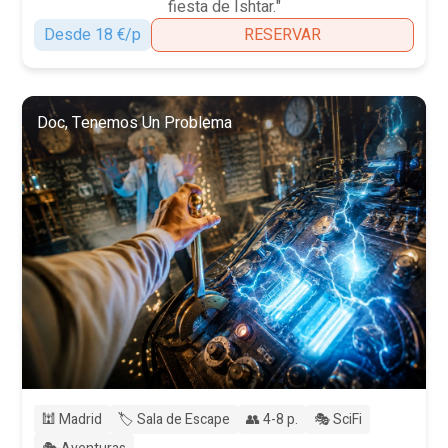
fiesta de Ishtar."
Desde 18 €/p
RESERVAR
Doc, Tenemos Un Problema
🕍 Madrid
🏷️ Sala de Escape
👥 4-8 p.
🎭 SciFi