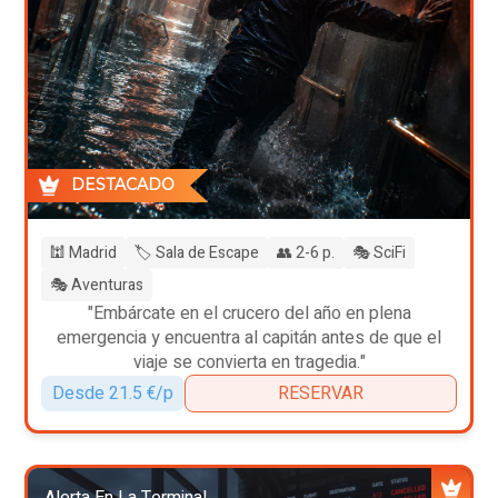
DESTACADO
🕍 Madrid
🏷️ Sala de Escape
👥 2-6 p.
🎭 SciFi
🎭 Aventuras
"Embárcate en el crucero del año en plena
emergencia y encuentra al capitán antes de que el
viaje se convierta en tragedia."
Desde 21.5 €/p
RESERVAR
Alerta En La Terminal