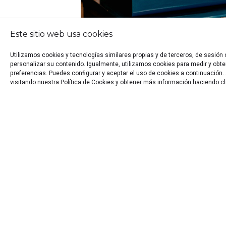
Este sitio web usa cookies
Utilizamos cookies y tecnologías similares propias y de terceros, de sesión
personalizar su contenido. Igualmente, utilizamos cookies para medir y obten
preferencias. Puedes configurar y aceptar el uso de cookies a continuació
visitando nuestra Política de Cookies y obtener más información haciendo cl
Además de al espacio, el límite máximo d
Escape
, la última variante de los Escap
que todo gira en torno a un objeto es
Street Escape o Escape Rooms Calle
calles y barrios de una ciudad, el espaci
en los Hall Escape, los integrantes colab
Para finalizar, solo recordaros que
si es
alguna recomendación, estamos a vue