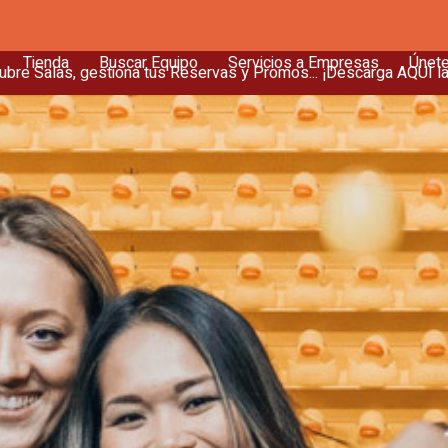
Tienda
Buscar Equipo
Servicios a Empresas
Únet
bre Salas, gestiona tus Reservas y Promos... ¡Descarga AQUÍ l