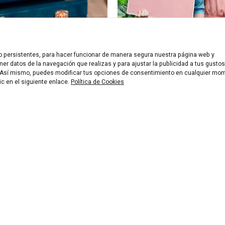
 o persistentes, para hacer funcionar de manera segura nuestra página web y
er datos de la navegación que realizas y para ajustar la publicidad a tus gustos
n. Así mismo, puedes modificar tus opciones de consentimiento en cualquier mo
ic en el siguiente enlace.
Política de Cookies
e participantes de un Escape Room también está condicionado a 
e Rooms,
el límite de participantes es superior a la media al 
pecial que conforma en sí el propio reto o desafío. Y para
jeros
son una excelente opción
. Gracias a la particularidad de
o no resulta un problema y la inmersión tampoco, así que pueden 
oran o compiten por sacar el juego adelante en el mejor tiempo p
táis buscando un Escape Room para un grupo muy grande y 
stra entera disposición
vía teléfono, email o redes sociales.