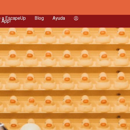
e a EscapeUp
Blog
Ayuda
a App!