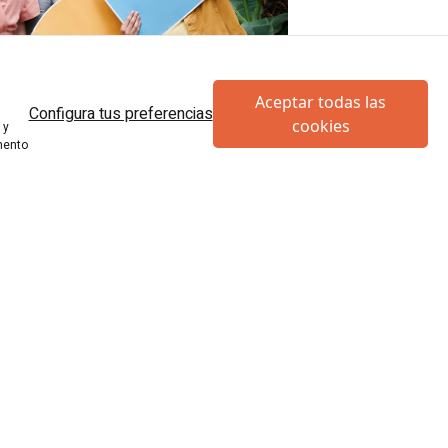
Aceptar todas las
Configura tus preferencias
cookies
 y
mento
su tipo y forma de juego.
En los
Hall
tratarse de un juego más estático en el
 grupos todavía más numerosos, los
 que toda la dinámica se desarrolla por las
formarse grupos grandes que, al igual que
osible.
necesitáis más información o queréis