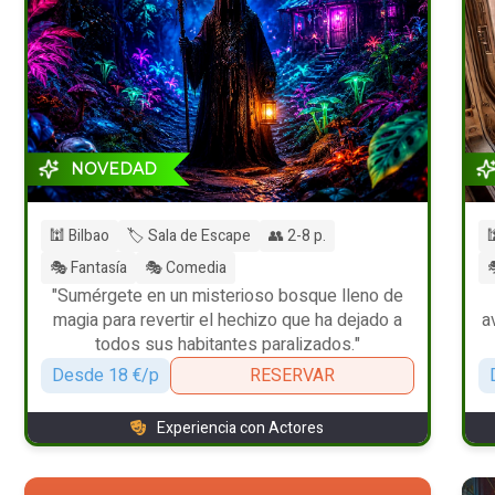
NOVEDAD
🕍 Bilbao
🏷️ Sala de Escape
👥 2-8 p.

🎭 Fantasía
🎭 Comedia

"Sumérgete en un misterioso bosque lleno de
magia para revertir el hechizo que ha dejado a
a
todos sus habitantes paralizados."
Desde 18 €/p
RESERVAR
Experiencia con Actores