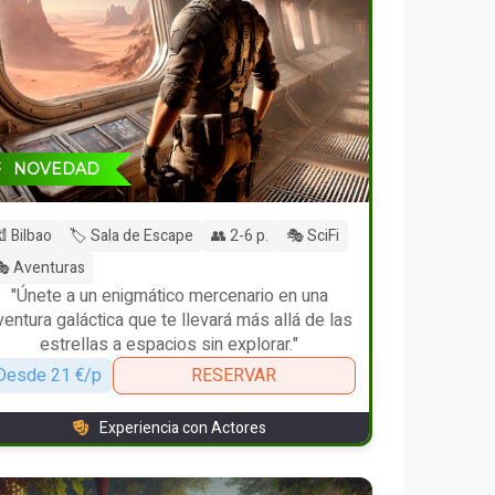
NOVEDAD
 Bilbao
🏷️ Sala de Escape
👥 2-6 p.
🎭 SciFi
 Aventuras
"Únete a un enigmático mercenario en una
ventura galáctica que te llevará más allá de las
estrellas a espacios sin explorar."
Desde 21 €/p
RESERVAR
Experiencia con Actores