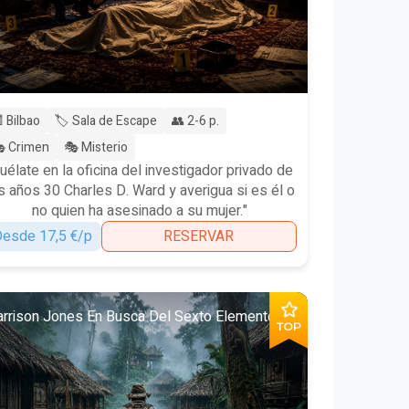
 Bilbao
🏷️ Sala de Escape
👥 2-6 p.
 Crimen
🎭 Misterio
uélate en la oficina del investigador privado de
s años 30 Charles D. Ward y averigua si es él o
no quien ha asesinado a su mujer."
esde 17,5 €/p
RESERVAR
rrison Jones En Busca Del Sexto Elemento
TOP