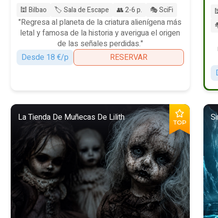
🕍 Bilbao
🏷️ Sala de Escape
👥 2-6 p.
🎭 SciFi

"Regresa al planeta de la criatura alienígena más

letal y famosa de la historia y averigua el origen
de las señales perdidas."
Desde 18 €/p
RESERVAR
La Tienda De Muñecas De Lilith
Si
TOP