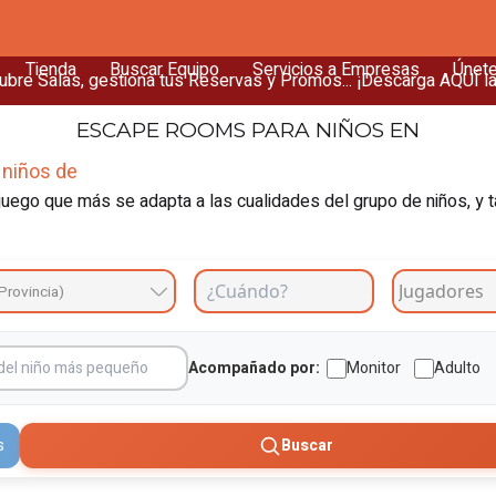
Tienda
Buscar Equipo
Servicios a Empresas
Únet
bre Salas, gestiona tus Reservas y Promos... ¡Descarga AQUÍ l
ESCAPE ROOMS
PARA NIÑOS EN
 niños de
uego que más se adapta a las cualidades del grupo de niños, y t
Provincia)
Acompañado por:
Monitor
Adulto
s
Buscar