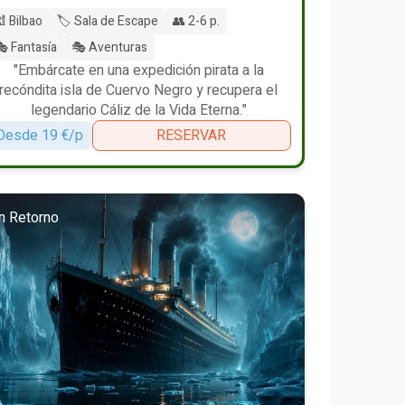
 Bilbao
🏷️ Sala de Escape
👥 2-6 p.
 Fantasía
🎭 Aventuras
"Embárcate en una expedición pirata a la
recóndita isla de Cuervo Negro y recupera el
legendario Cáliz de la Vida Eterna."
Desde 19 €/p
RESERVAR
n Retorno