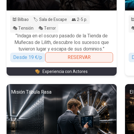
🕍 Bilbao
🏷️ Sala de Escape
👥 2-5 p.

🎭 Tensión
🎭 Terror

"Indaga en el oscuro pasado de la Tienda de
Muñecas de Lilith, descubre los sucesos que
tuvieron lugar y escapa de sus dominios."
Desde 19 €/p
RESERVAR
D
Experiencia con Actores
Misión Tábula Rasa
El