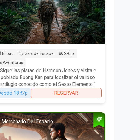
 Bilbao
🏷️ Sala de Escape
👥 2-6 p.
 Aventuras
"Sigue las pistas de Harrison Jones y visita el
poblado Bueng Kan para localizar el valioso
artilugio conocido como el Sexto Elemento."
esde 18 €/p
RESERVAR
l Mercenario Del Espacio