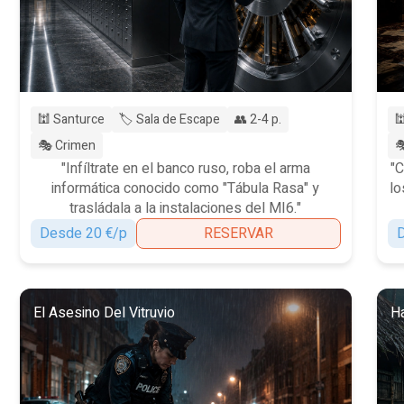
🕍 Santurce
🏷️ Sala de Escape
👥 2-4 p.

🎭 Crimen

"Infíltrate en el banco ruso, roba el arma
"C
informática conocido como "Tábula Rasa" y
lo
trasládala a la instalaciones del MI6."
Desde 20 €/p
RESERVAR
D
El Asesino Del Vitruvio
Ha