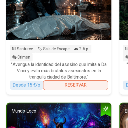
🕍 Santurce
🏷️ Sala de Escape
👥 2-6 p.

🎭 Crimen

"Averigua la identidad del asesino que imita a Da
Vinci y evita más brutales asesinatos en la
tranquila ciudad de Baltimore."
Desde 15 €/p
RESERVAR
D
Mundo Loco
E