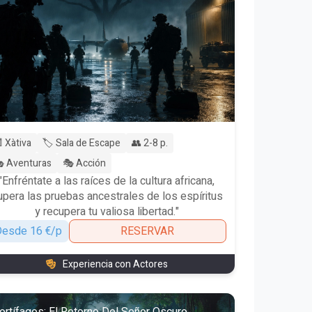
 Xàtiva
🏷️ Sala de Escape
👥 2-8 p.
 Aventuras
🎭 Acción
"Enfréntate a las raíces de la cultura africana,
upera las pruebas ancestrales de los espíritus
y recupera tu valiosa libertad."
esde 16 €/p
RESERVAR
Experiencia con Actores