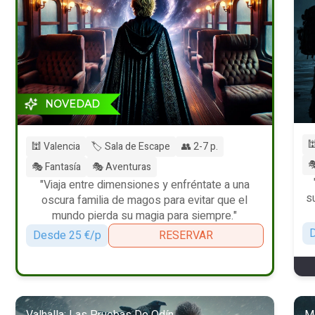
NOVEDAD

🕍 Valencia
🏷️ Sala de Escape
👥 2-7 p.

🎭 Fantasía
🎭 Aventuras
"Viaja entre dimensiones y enfréntate a una
s
oscura familia de magos para evitar que el
mundo pierda su magia para siempre."
D
Desde 25 €/p
RESERVAR