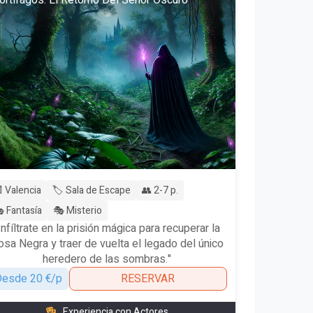
rtífagos: El Retorno Del Señor Oscuro
 Valencia
🏷️ Sala de Escape
👥 2-7 p.
 Fantasía
🎭 Misterio
Infíltrate en la prisión mágica para recuperar la
osa Negra y traer de vuelta el legado del único
heredero de las sombras."
esde 20 €/p
RESERVAR
Experiencia con Actores