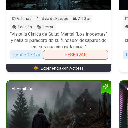
🕍 Valencia
🏷️ Sala de Escape
👥 2-10 p.

🎭 Tensión
🎭 Terror

"Visita la Clínica de Salud Mental “Los Inocentes”
y halla el paradero de su fundador desaparecido
s
en extrañas circunstancias."
Desde 17 €/p
RESERVAR
D
Experiencia con Actores
El Ermitaño
L