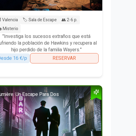
 Valencia
🏷️ Sala de Escape
👥 2-6 p.
 Misterio
"Investiga los sucesos extraños que está
ufriendo la población de Hawkins y recupera al
hijo perdido de la familia Wayers."
esde 16 €/p
RESERVAR
umière: Un Escape Para Dos