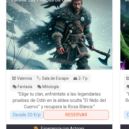
Valhalla: Las Pruebas De Odín
Mo
🕍 Valencia
🏷️ Sala de Escape
👥 2-7 p.

🎭 Fantasía
🎭 Mitología

"Elige tu clan, enfréntate a las legendarias
"
pruebas de Odín en la aldea oculta “El Nido del
R
Cuervo” y recupera la Rosa Blanca."
Desde 20 €/p
RESERVAR
D
Experiencia con Actores