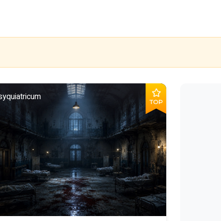
yquiatricum
TOP