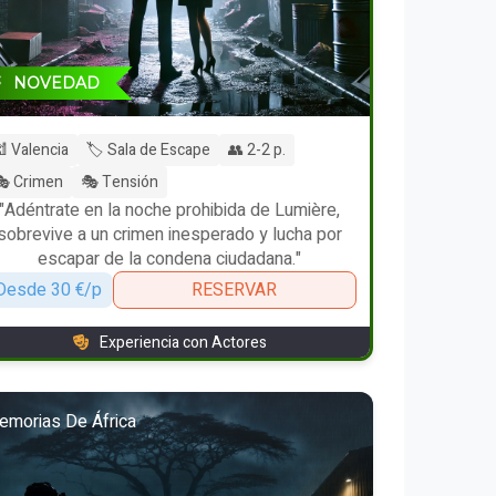
NOVEDAD
 Valencia
🏷️ Sala de Escape
👥 2-2 p.
 Crimen
🎭 Tensión
"Adéntrate en la noche prohibida de Lumière,
sobrevive a un crimen inesperado y lucha por
escapar de la condena ciudadana."
Desde 30 €/p
RESERVAR
Experiencia con Actores
morias De África