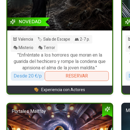
NOVEDAD
🕍 Valencia
🏷️ Sala de Escape
👥 2-7 p.

🎭 Misterio
🎭 Terror

"Enfréntate a los horrores que moran en la
guarida del hechicero y rompe la condena que
aprisiona el alma de la joven maldita."
Desde 20 €/p
RESERVAR
Experiencia con Actores
Me
Portales Malffoy