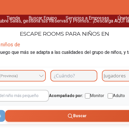
Tienda
Buscar Equipo
Servicios a Empresas
Únet
bre Salas, gestiona tus Reservas y Promos... ¡Descarga AQUÍ l
ESCAPE ROOMS
PARA NIÑOS EN
 niños de
uego que más se adapta a las cualidades del grupo de niños, y t
(Provincia)
Acompañado por:
Monitor
Adulto
s
Buscar