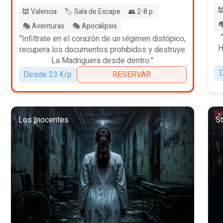

🕍 Valencia
🏷️ Sala de Escape
👥 2-8 p.

🎭 Aventuras
🎭 Apocalipsis
"Infiltrate en el corazón de un régimen distópico,
H
recupera los documentos prohibidos y destruye
La Madriguera desde dentro."
D
Desde 23 €/p
RESERVAR
Los Inocentes
S