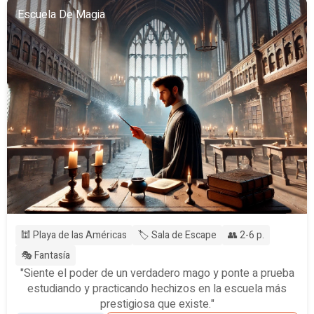
Escuela De Magia
🕍 Playa de las Américas
🏷️ Sala de Escape
👥 2-6 p.
🎭 Fantasía
"Siente el poder de un verdadero mago y ponte a prueba
estudiando y practicando hechizos en la escuela más
prestigiosa que existe."