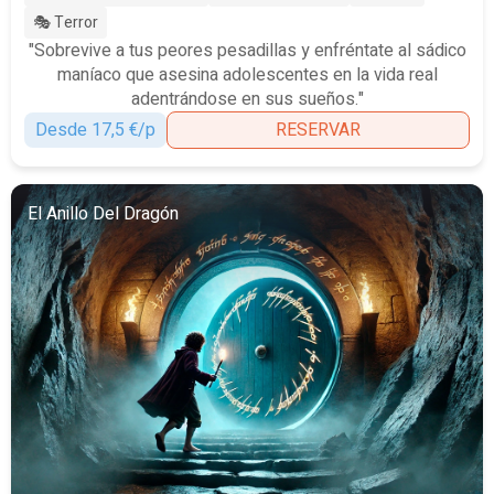
🎭 Terror
"Sobrevive a tus peores pesadillas y enfréntate al sádico
maníaco que asesina adolescentes en la vida real
adentrándose en sus sueños."
Desde 17,5 €/p
RESERVAR
El Anillo Del Dragón