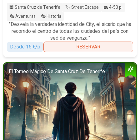
🕍 Santa Cruz de Tenerife
🏷️ Street Escape
👥 4-50 p.
🎭 Aventuras
🎭 Historia
"Desvela la verdadera identidad de City, el sicario que ha
recorrido el centro de todas las ciudades del país con
sed de venganza."
Desde 15 €/p
RESERVAR
El Torneo Mágico De Santa Cruz De Tenerife