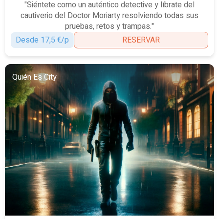
"Siéntete como un auténtico detective y líbrate del
cautiverio del Doctor Moriarty resolviendo todas sus
pruebas, retos y trampas."
Desde 17,5 €/p
RESERVAR
Quién Es City