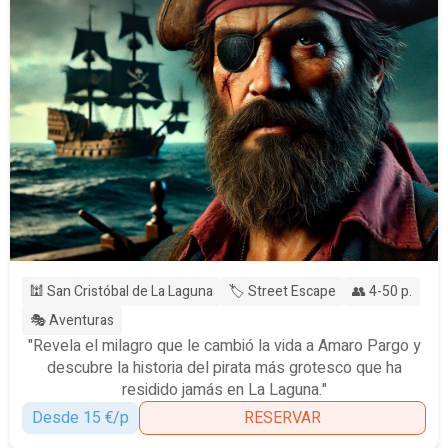
🕍 San Cristóbal de La Laguna
🏷️ Street Escape
👥 4-50 p.
🎭 Aventuras
"Revela el milagro que le cambió la vida a Amaro Pargo y
descubre la historia del pirata más grotesco que ha
residido jamás en La Laguna."
Desde 15 €/p
RESERVAR