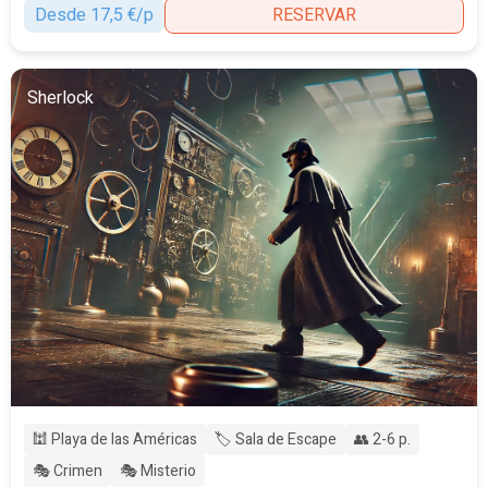
Desde 17,5 €/p
RESERVAR
Sherlock
🕍 Playa de las Américas
🏷️ Sala de Escape
👥 2-6 p.
🎭 Crimen
🎭 Misterio