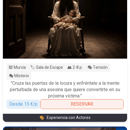
🕍 Murcia
🏷️ Sala de Escape
👥 2-8 p.
🎭 Tensión
🎭 Misterio
"Cruza las puertas de la locura y enfréntate a la mente
perturbada de una asesina que quiere convertirte en su
próxima víctima."
Desde 15 €/p
RESERVAR
Experiencia con Actores