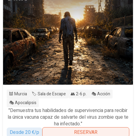
🕍 Murcia
🏷️ Sala de Escape
👥 2-6 p.
🎭 Acción
🎭 Apocalipsis
"Demuestra tus habilidades de supervivencia para recibir
la única vacuna capaz de salvarte del virus zombie que te
ha infectado."
Desde 20 €/p
RESERVAR