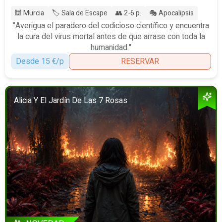
🕍 Murcia
🏷️ Sala de Escape
👥 2-6 p.
🎭 Apocalipsis
"Averigua el paradero del codicioso científico y encuentra
la cura del virus mortal antes de que arrase con toda la
humanidad."
Desde 15 €/p
RESERVAR
Alicia Y El Jardín De Las 7 Rosas