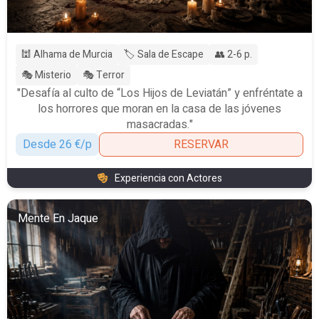
🕍 Alhama de Murcia
🏷️ Sala de Escape
👥 2-6 p.
🎭 Misterio
🎭 Terror
"Desafía al culto de “Los Hijos de Leviatán” y enfréntate a
los horrores que moran en la casa de las jóvenes
masacradas."
Desde 26 €/p
RESERVAR
Experiencia con Actores
Mente En Jaque