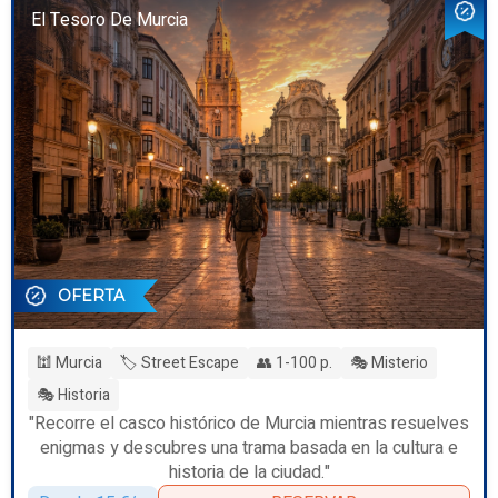
El Tesoro De Murcia
OFERTA
🕍 Murcia
🏷️ Street Escape
👥 1-100 p.
🎭 Misterio
🎭 Historia
"Recorre el casco histórico de Murcia mientras resuelves
enigmas y descubres una trama basada en la cultura e
historia de la ciudad."