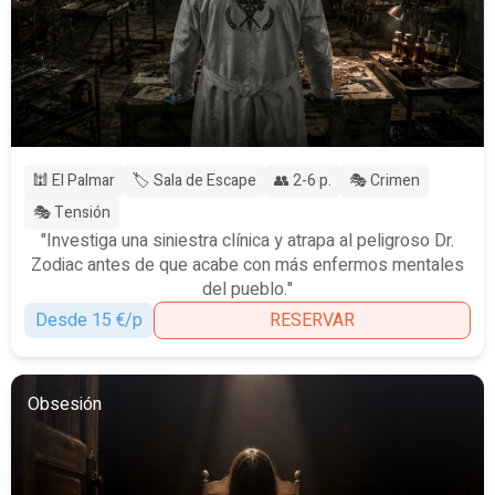
🕍 El Palmar
🏷️ Sala de Escape
👥 2-6 p.
🎭 Crimen
🎭 Tensión
"Investiga una siniestra clínica y atrapa al peligroso Dr.
Zodiac antes de que acabe con más enfermos mentales
del pueblo."
Desde 15 €/p
RESERVAR
Obsesión