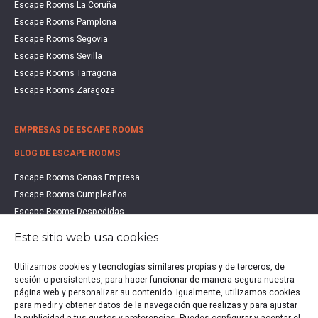
Escape Rooms La Coruña
Escape Rooms Pamplona
Escape Rooms Segovia
Escape Rooms Sevilla
Escape Rooms Tarragona
Escape Rooms Zaragoza
EMPRESAS DE ESCAPE ROOMS
BLOG DE ESCAPE ROOMS
Escape Rooms Cenas Empresa
Escape Rooms Cumpleaños
Escape Rooms Despedidas
Escape Rooms Educación
Este sitio web usa cookies
Escape Rooms Familias
Escape Rooms Halloween
Utilizamos cookies y tecnologías similares propias y de terceros, de
Escape Rooms San Valentín
sesión o persistentes, para hacer funcionar de manera segura nuestra
página web y personalizar su contenido. Igualmente, utilizamos cookies
Estudio de Mercado Escape Rooms 2021
para medir y obtener datos de la navegación que realizas y para ajustar
Qué es un Escape Room