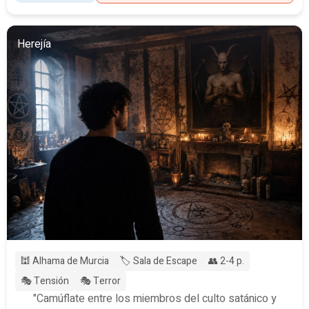
Herejía
🕍 Alhama de Murcia
🏷️ Sala de Escape
👥 2-4 p.
🎭 Tensión
🎭 Terror
"Camúflate entre los miembros del culto satánico y