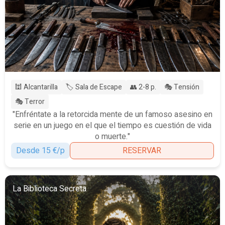
🕍 Alcantarilla
🏷️ Sala de Escape
👥 2-8 p.
🎭 Tensión
🎭 Terror
"Enfréntate a la retorcida mente de un famoso asesino en
serie en un juego en el que el tiempo es cuestión de vida
o muerte."
Desde 15 €/p
RESERVAR
La Biblioteca Secreta