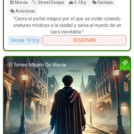
🕍 Murcia
🏷️ Street Escape
👥 6-18 p.
🎭 Fantasía
🎭 Aventuras
"Cierra el portal mágico por el que se están colando
criaturas místicas a la ciudad y salva al mundo de un
caos inevitable."
Desde 19 €/p
RESERVAR
El Torneo Mágico De Murcia