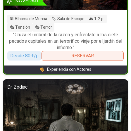
NOVEDAD
🕍 Alhama de Murcia
🏷️ Sala de Escape
👥 1-2 p.
🎭 Tensión
🎭 Terror
"Cruza el umbral de la razón y enfréntate a los siete
pecados capitales en un terrorífico viaje por el jardín del
infierno."
Desde 80 €/p
RESERVAR
Experiencia con Actores
Dr. Zodiac