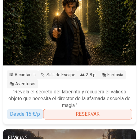
🕍 Alcantarilla
🏷️ Sala de Escape
👥 2-8 p.
🎭 Fantasía
🎭 Aventuras
"Revela el secreto del laberinto y recupera el valioso
objeto que necesita el director de la afamada escuela de
magia."
Desde 15 €/p
RESERVAR
El Virus 2