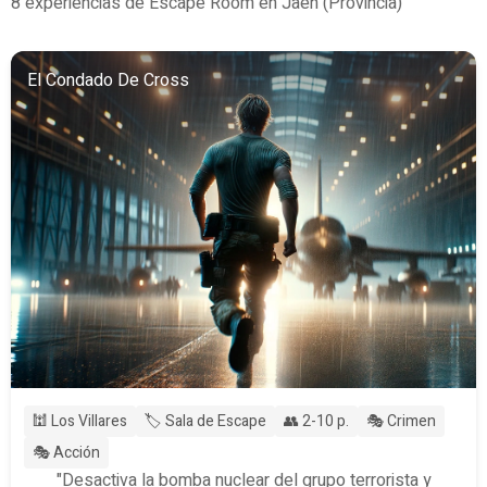
8 experiencias de Escape Room en Jaén (Provincia)
El Condado De Cross
🕍 Los Villares
🏷️ Sala de Escape
👥 2-10 p.
🎭 Crimen
🎭 Acción
"Desactiva la bomba nuclear del grupo terrorista y