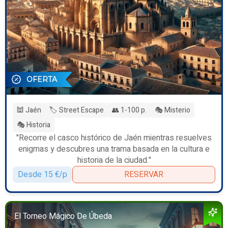
OFERTA
🕍 Jaén
🏷️ Street Escape
👥 1-100 p.
🎭 Misterio
🎭 Historia
"Recorre el casco histórico de Jaén mientras resuelves
enigmas y descubres una trama basada en la cultura e
historia de la ciudad."
Desde 15 €/p
RESERVAR
El Torneo Mágico De Úbeda