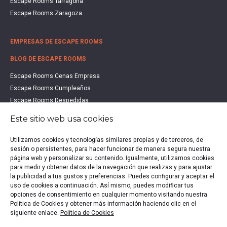
Escape Rooms Tarragona
Escape Rooms Zaragoza
EMPRESAS DE ESCAPE ROOMS
BLOG DE ESCAPE ROOMS
Escape Rooms Cenas Empresa
Escape Rooms Cumpleaños
Escape Rooms Despedidas
Escape Rooms Educación
Este sitio web usa cookies
Escape Rooms Familias
Escape Rooms Halloween
Utilizamos cookies y tecnologías similares propias y de terceros, de
Escape Rooms San Valentín
sesión o persistentes, para hacer funcionar de manera segura nuestra
página web y personalizar su contenido. Igualmente, utilizamos cookies
Estudio de Mercado Escape Rooms 2021
para medir y obtener datos de la navegación que realizas y para ajustar
Qué es un Escape Room
la publicidad a tus gustos y preferencias. Puedes configurar y aceptar el
Qué es un Hall Escape
uso de cookies a continuación. Así mismo, puedes modificar tus
opciones de consentimiento en cualquier momento visitando nuestra
Política de Cookies y obtener más información haciendo clic en el
siguiente enlace.
Política de Cookies
Política de privacidad
|
Política de Cookies
|
Aviso legal
|