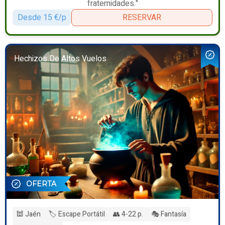
fraternidades."
Desde 15 €/p
RESERVAR
Hechizos De Altos Vuelos
OFERTA
🕍 Jaén
🏷️ Escape Portátil
👥 4-22 p.
🎭 Fantasía