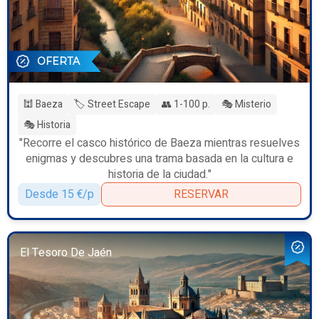
OFERTA
🕍 Baeza
🏷️ Street Escape
👥 1-100 p.
🎭 Misterio
🎭 Historia
"Recorre el casco histórico de Baeza mientras resuelves
enigmas y descubres una trama basada en la cultura e
historia de la ciudad."
Desde 15 €/p
RESERVAR
El Tesoro De Jaén