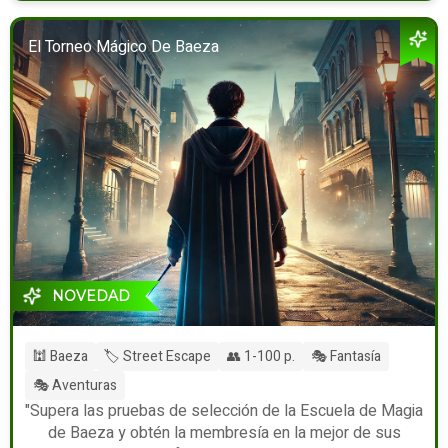
El Torneo Mágico De Baeza
NOVEDAD
🕍 Baeza
🏷️ Street Escape
👥 1-100 p.
🎭 Fantasía
🎭 Aventuras
"Supera las pruebas de selección de la Escuela de Magia
de Baeza y obtén la membresía en la mejor de sus