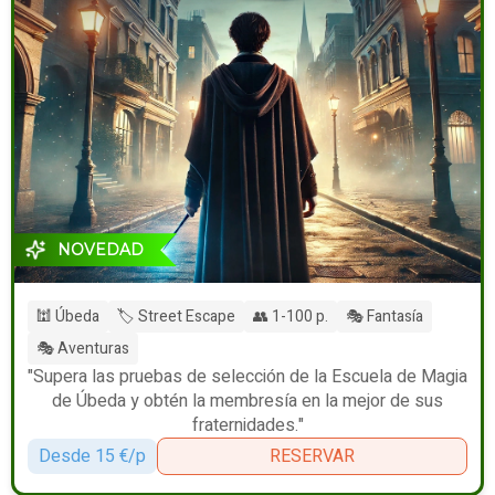
NOVEDAD
🕍 Úbeda
🏷️ Street Escape
👥 1-100 p.
🎭 Fantasía
🎭 Aventuras
"Supera las pruebas de selección de la Escuela de Magia
de Úbeda y obtén la membresía en la mejor de sus
fraternidades."
Desde 15 €/p
RESERVAR