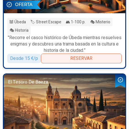
OFERTA
🕍 Úbeda
🏷️ Street Escape
👥 1-100 p.
🎭 Misterio
🎭 Historia
"Recorre el casco histórico de Úbeda mientras resuelves
enigmas y descubres una trama basada en la cultura e
historia de la ciudad."
Desde 15 €/p
RESERVAR
El Tesoro De Baeza