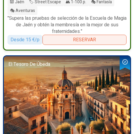
🕍 Jaén
🏷️ Street Escape
👥 1-100 p.
🎭 Fantasía
🎭 Aventuras
"Supera las pruebas de selección de la Escuela de Magia
de Jaén y obtén la membresía en la mejor de sus
fraternidades."
Desde 15 €/p
RESERVAR
El Tesoro De Úbeda