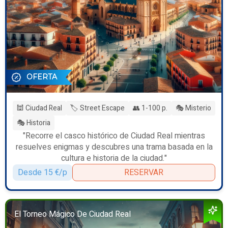
OFERTA
🕍 Ciudad Real
🏷️ Street Escape
👥 1-100 p.
🎭 Misterio
🎭 Historia
"Recorre el casco histórico de Ciudad Real mientras
resuelves enigmas y descubres una trama basada en la
cultura e historia de la ciudad."
Desde 15 €/p
RESERVAR
El Torneo Mágico De Ciudad Real