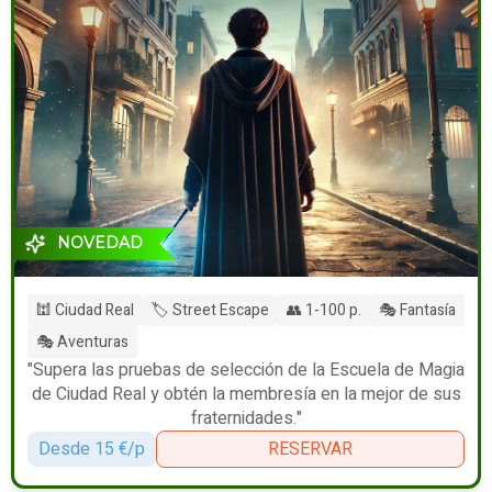
NOVEDAD
🕍 Ciudad Real
🏷️ Street Escape
👥 1-100 p.
🎭 Fantasía
🎭 Aventuras
"Supera las pruebas de selección de la Escuela de Magia
de Ciudad Real y obtén la membresía en la mejor de sus
fraternidades."
Desde 15 €/p
RESERVAR