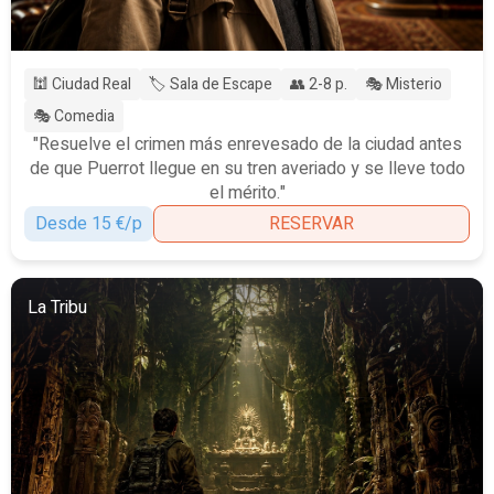
🕍 Ciudad Real
🏷️ Sala de Escape
👥 2-8 p.
🎭 Misterio
🎭 Comedia
"Resuelve el crimen más enrevesado de la ciudad antes
de que Puerrot llegue en su tren averiado y se lleve todo
el mérito."
Desde 15 €/p
RESERVAR
La Tribu