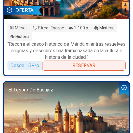
OFERTA
🕍 Mérida
🏷️ Street Escape
👥 1-100 p.
🎭 Misterio
🎭 Historia
"Recorre el casco histórico de Mérida mientras resuelves
enigmas y descubres una trama basada en la cultura e
historia de la ciudad."
Desde 15 €/p
RESERVAR
El Tesoro De Badajoz