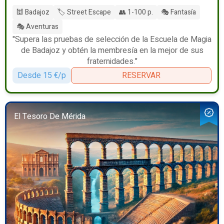
🕍 Badajoz
🏷️ Street Escape
👥 1-100 p.
🎭 Fantasía
🎭 Aventuras
"Supera las pruebas de selección de la Escuela de Magia
de Badajoz y obtén la membresía en la mejor de sus
fraternidades."
Desde 15 €/p
RESERVAR
El Tesoro De Mérida