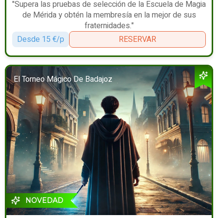
"Supera las pruebas de selección de la Escuela de Magia
de Mérida y obtén la membresía en la mejor de sus
fraternidades."
Desde 15 €/p
RESERVAR
El Torneo Mágico De Badajoz
NOVEDAD