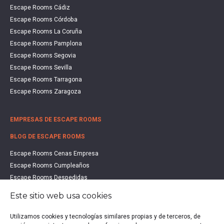
Escape Rooms Cádiz
Escape Rooms Córdoba
Escape Rooms La Coruña
Escape Rooms Pamplona
Escape Rooms Segovia
Escape Rooms Sevilla
Escape Rooms Tarragona
Escape Rooms Zaragoza
EMPRESAS DE ESCAPE ROOMS
BLOG DE ESCAPE ROOMS
Escape Rooms Cenas Empresa
Escape Rooms Cumpleaños
Escape Rooms Despedidas
Escape Rooms Educación
Este sitio web usa cookies
Escape Rooms Familias
Escape Rooms Halloween
Utilizamos cookies y tecnologías similares propias y de terceros, de