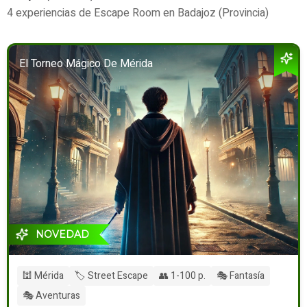
4 experiencias de Escape Room en Badajoz (Provincia)
El Torneo Mágico De Mérida
NOVEDAD
🕍 Mérida
🏷️ Street Escape
👥 1-100 p.
🎭 Fantasía
🎭 Aventuras