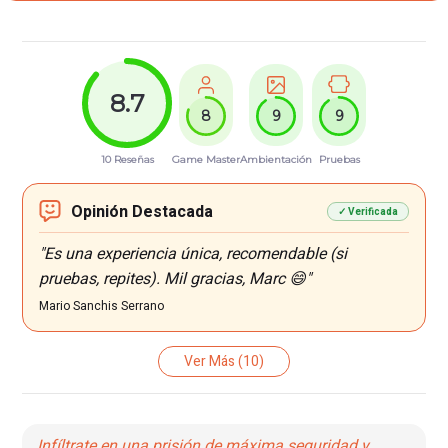
8.7
8
9
9
10 Reseñas
Game Master
Ambientación
Pruebas
Opinión Destacada
✓ Verificada
"Es una experiencia única, recomendable (si
pruebas, repites). Mil gracias, Marc 😄"
Mario Sanchis Serrano
Ver Más
(10)
Infíltrate en una prisión de máxima seguridad y