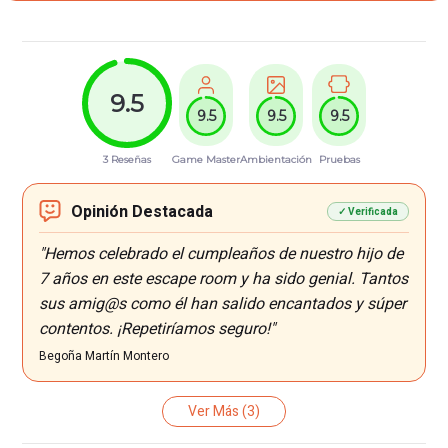
9.5
9.5
9.5
9.5
3 Reseñas
Game Master
Ambientación
Pruebas
Opinión Destacada
✓ Verificada
"Hemos celebrado el cumpleaños de nuestro hijo de
7 años en este escape room y ha sido genial. Tantos
sus amig@s como él han salido encantados y súper
contentos. ¡Repetiríamos seguro!"
Begoña Martín Montero
Ver Más
(3)