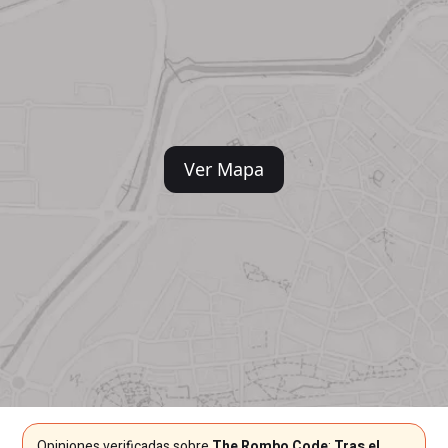
Ver Mapa
Opiniones verificadas sobre
The Rombo Code
:
Tras el