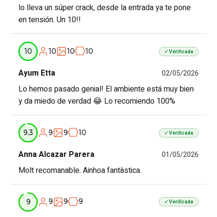
lo lleva un súper crack, desde la entrada ya te pone
en tensión. Un 10!!
10
10
10
10
✓ Verificada
Ayum Etta
02/05/2026
Lo hemos pasado genial! El ambiente está muy bien
y da miedo de verdad 😂 Lo recomiendo 100%
9
9
10
9.3
✓ Verificada
Anna Alcazar Parera
01/05/2026
Molt recomanable. Ainhoa fantàstica.
9
9
9
9
✓ Verificada