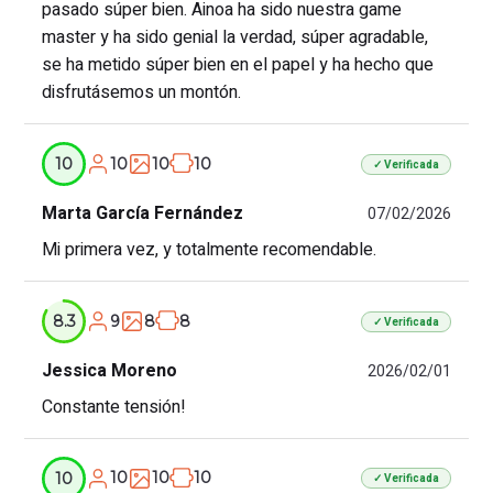
pasado súper bien. Ainoa ha sido nuestra game
master y ha sido genial la verdad, súper agradable,
se ha metido súper bien en el papel y ha hecho que
disfrutásemos un montón.
10
10
10
10
✓ Verificada
Marta García Fernández
07/02/2026
Mi primera vez, y totalmente recomendable.
9
8
8
8.3
✓ Verificada
Jessica Moreno
2026/02/01
Constante tensión!
10
10
10
10
✓ Verificada