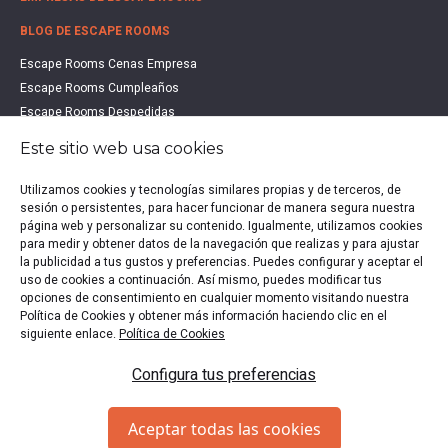
BLOG DE ESCAPE ROOMS
Escape Rooms Cenas Empresa
Escape Rooms Cumpleaños
Escape Rooms Despedidas
Escape Rooms Educación
Este sitio web usa cookies
Escape Rooms Familias
Escape Rooms Halloween
Utilizamos cookies y tecnologías similares propias y de terceros, de
sesión o persistentes, para hacer funcionar de manera segura nuestra
Escape Rooms San Valentín
página web y personalizar su contenido. Igualmente, utilizamos cookies
Estudio de Mercado Escape Rooms 2021
para medir y obtener datos de la navegación que realizas y para ajustar
Qué es un Escape Room
la publicidad a tus gustos y preferencias. Puedes configurar y aceptar el
uso de cookies a continuación. Así mismo, puedes modificar tus
Qué es un Hall Escape
opciones de consentimiento en cualquier momento visitando nuestra
Política de Cookies y obtener más información haciendo clic en el
siguiente enlace.
Política de Cookies
Política de privacidad
|
Política de Cookies
|
Aviso legal
|
Configura tus preferencias
Escape Rooms en España
Copyright © 2020-2026 EscapeUp | Todos los derechos
Aceptar todas las cookies
reservados.