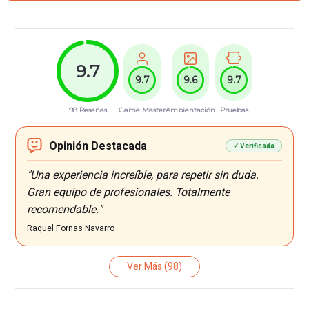
9.7
9.7
9.6
9.7
98 Reseñas
Game Master
Ambientación
Pruebas
Opinión Destacada
✓ Verificada
"Una experiencia increíble, para repetir sin duda.
Gran equipo de profesionales. Totalmente
recomendable."
Raquel Fornas Navarro
Ver Más
(98)