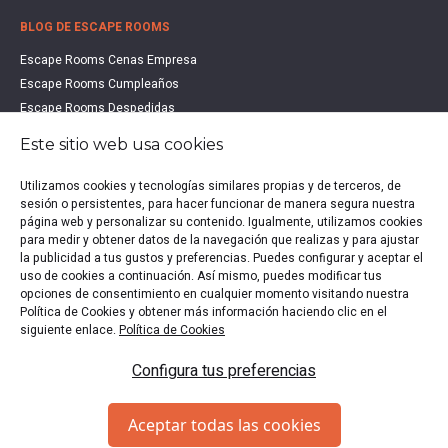
BLOG DE ESCAPE ROOMS
Escape Rooms Cenas Empresa
Escape Rooms Cumpleaños
Escape Rooms Despedidas
Escape Rooms Educación
Este sitio web usa cookies
Escape Rooms Familias
Escape Rooms Halloween
Utilizamos cookies y tecnologías similares propias y de terceros, de
sesión o persistentes, para hacer funcionar de manera segura nuestra
Escape Rooms San Valentín
página web y personalizar su contenido. Igualmente, utilizamos cookies
Estudio de Mercado Escape Rooms 2021
para medir y obtener datos de la navegación que realizas y para ajustar
Qué es un Escape Room
la publicidad a tus gustos y preferencias. Puedes configurar y aceptar el
uso de cookies a continuación. Así mismo, puedes modificar tus
Qué es un Hall Escape
opciones de consentimiento en cualquier momento visitando nuestra
Política de Cookies y obtener más información haciendo clic en el
siguiente enlace.
Política de Cookies
Política de privacidad
|
Política de Cookies
|
Aviso legal
|
Configura tus preferencias
Escape Rooms en España
Copyright © 2020-2026 EscapeUp | Todos los derechos
Aceptar todas las cookies
reservados.