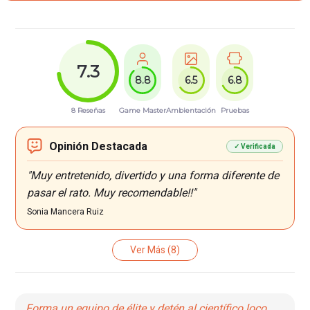
7.3
8.8
6.5
6.8
8 Reseñas
Game Master
Ambientación
Pruebas
Opinión Destacada
✓ Verificada
"Muy entretenido, divertido y una forma diferente de
pasar el rato. Muy recomendable!!"
Sonia Mancera Ruiz
Ver Más
(8)
Forma un equipo de élite y detén al científico loco