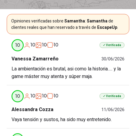
Opiniones verificadas sobre
Samantha
:
Samantha
de
clientes reales que han reservado a través de
EscapeUp
.
10
10
10
10
✓ Verificada
Vanessa Zamarreño
30/06/2026
La ambientación es brutal, asi como la historia..... y la
game máster muy atenta y súper maja.
10
10
10
10
✓ Verificada
Alessandra Cozza
11/06/2026
Vaya tensión y sustos, ha sido muy entretenido.