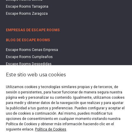
Escape Rooms Tarragona
Escape Rooms Zaragoza
EMPRESAS DE ESCAPE ROOMS
BLOG DE ESCAPE ROOMS
Escape Rooms Cenas Empresa
Escape Rooms Cumpleaños
Escape Rooms Despedidas
Escape Rooms Educación
Este sitio web usa cookies
Escape Rooms Familias
Escape Rooms Halloween
Utilizamos cookies y tecnologías similares propias y de terceros, de
sesión o persistentes, para hacer funcionar de manera segura nuestra
Escape Rooms San Valentín
página web y personalizar su contenido. Igualmente, utilizamos cookies
Estudio de Mercado Escape Rooms 2021
para medir y obtener datos de la navegación que realizas y para ajustar
Qué es un Escape Room
la publicidad a tus gustos y preferencias. Puedes configurar y aceptar el
uso de cookies a continuación. Así mismo, puedes modificar tus
Qué es un Hall Escape
opciones de consentimiento en cualquier momento visitando nuestra
Política de Cookies y obtener más información haciendo clic en el
siguiente enlace.
Política de Cookies