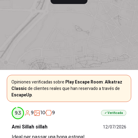
Opiniones verificadas sobre
Play Escape Room
:
Alkatraz
Classic
de clientes reales que han reservado a través de
EscapeUp
.
9
10
9
9.3
✓ Verificada
Ami Sillah sillah
12/07/2026
Ideal per passar una bona estona!