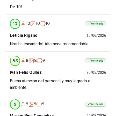
De 10!
10
10
10
10
✓ Verificada
Leticia Rigano
15/06/2026
Nos ha encantado! Altamene recomendable.
8
8
9
8.3
✓ Verificada
Iván Felis Quílez
30/05/2026
Buena atención del personal y muy logrado el
ambiente.
9
9
9
9
✓ Verificada
Miriam Rius Causadias
24/05/2026