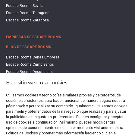
Escape Rooms Sevilla
Escape Rooms Tarragona
Escape Rooms Zaragoza
EMPRESAS DE ESCAPE ROOMS
BLOG DE ESCAPE ROOMS
Escape Rooms Cenas Empresa
Escape Rooms Cumpleaños
Escape Rooms Despedidas
Escape Rooms Educación
Este sitio web usa cookies
Escape Rooms Familias
Escape Rooms Halloween
Utilizamos cookies y tecnologías similares propias y de terceros, de
Escape Rooms San Valentín
sesión o persistentes, para hacer funcionar de manera segura nuestra
página web y personalizar su contenido. Igualmente, utilizamos cookies
Estudio de Mercado Escape Rooms 2021
para medir y obtener datos de la navegación que realizas y para ajustar
Qué es un Escape Room
la publicidad a tus gustos y preferencias. Puedes configurar y aceptar el
Qué es un Hall Escape
uso de cookies a continuación. Así mismo, puedes modificar tus
opciones de consentimiento en cualquier momento visitando nuestra
Política de Cookies y obtener más información haciendo clic en el