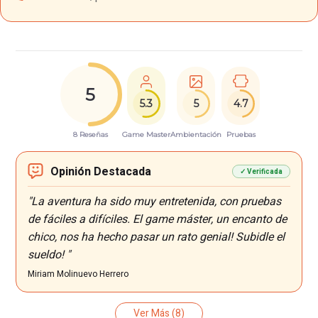
5
5.3
5
4.7
8 Reseñas
Game Master
Ambientación
Pruebas
Opinión Destacada
✓ Verificada
"La aventura ha sido muy entretenida, con pruebas
de fáciles a difíciles. El game máster, un encanto de
chico, nos ha hecho pasar un rato genial! Subidle el
sueldo! "
Miriam Molinuevo Herrero
Ver Más
(8)