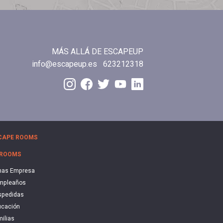
MÁS ALLÁ DE ESCAPEUP
info@escapeup.es
623212318
CAPE ROOMS
 ROOMS
nas Empresa
mpleaños
spedidas
cación
ilias