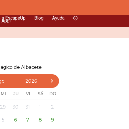
e a EscapeUp
Blog
Ayuda
a App!