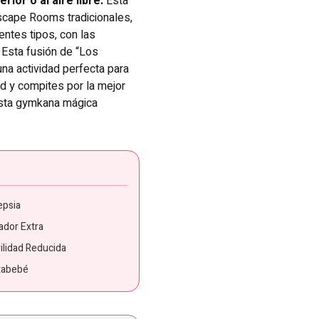
ior o al aire libre.
Esta
scape Rooms tradicionales,
entes tipos, con las
. Esta fusión de “Los
una actividad perfecta para
ad y compites por la mejor
esta gymkana mágica
epsia
ador Extra
ilidad Reducida
tabebé