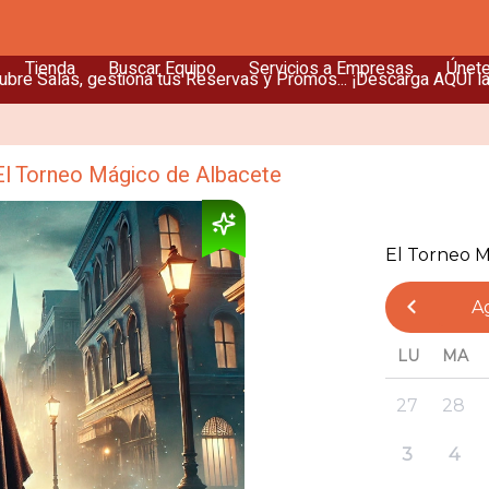
Tienda
Buscar Equipo
Servicios a Empresas
Únet
bre Salas, gestiona tus Reservas y Promos... ¡Descarga AQUÍ l
El Torneo Mágico de Albacete