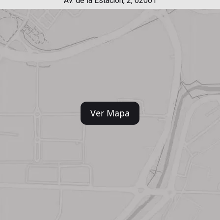
Av. de la Estación, 2, 02001
Ver Mapa