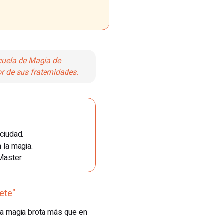
scuela de Magia de
r de sus fraternidades.
ciudad.
 la magia.
Master.
ete"
 la magia brota más que en