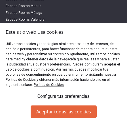
Escape Rooms Madrid
Escape Rooms Málaga
Escape Rooms Valencia
Escape Rooms Valladolid
Este sitio web usa cookies
Escape Rooms Vitoria
Utilizamos cookies y tecnologías similares propias y de terceros, de
ESCAPE ROOMS POR PROVINCIA
sesión o persistentes, para hacer funcionar de manera segura nuestra
página web y personalizar su contenido. Igualmente, utilizamos cookies
OTROS DESTINOS
para medir y obtener datos de la navegación que realizas y para ajustar
la publicidad a tus gustos y preferencias. Puedes configurar y aceptar el
Escape Rooms Alicante
uso de cookies a continuación. Así mismo, puedes modificar tus
opciones de consentimiento en cualquier momento visitando nuestra
Escape Rooms Burgos
Política de Cookies y obtener más información haciendo clic en el
Escape Rooms Cádiz
siguiente enlace.
Política de Cookies
Escape Rooms Córdoba
Escape Rooms La Coruña
Configura tus preferencias
Escape Rooms Pamplona
Escape Rooms Segovia
Aceptar todas las cookies
Escape Rooms Sevilla
Escape Rooms Tarragona