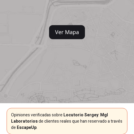
Ver Mapa
Opiniones verificadas sobre
Locutorio Sergey
:
Mgl
Laboratorios
de clientes reales que han reservado a través
de
EscapeUp
.