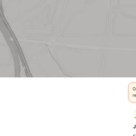
O
r
J