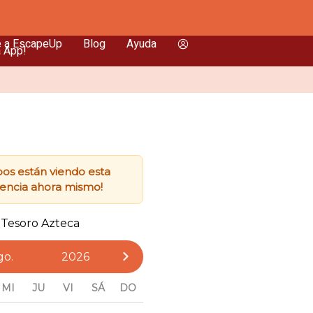
e a EscapeUp
Blog
Ayuda
a App!