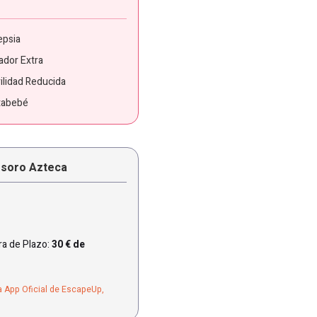
epsia
ador Extra
ilidad Reducida
tabebé
esoro Azteca
a de Plazo:
30 € de
a App Oficial de EscapeUp,