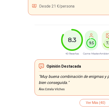
Desde 21 €/persona
8.3
9.5
7
40 Reseñas
Game Master
Ambien
Opinión Destacada
"Muy buena combinación de enigmas y pi
bien conseguida."
Álex Estela Vilches
Ver Más
(40)