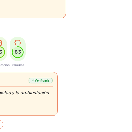
.3
8.3
tación
Pruebas
✓ Verificada
stas y la ambientación