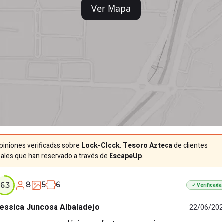
Ver Mapa
piniones verificadas sobre
Lock-Clock
:
Tesoro Azteca
de clientes
eales que han reservado a través de
EscapeUp
.
8
5
6
6.3
✓ Verificada
essica Juncosa Albaladejo
22/06/20