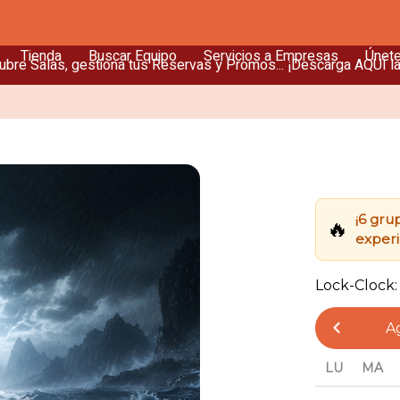
Tienda
Buscar Equipo
Servicios a Empresas
Únet
bre Salas, gestiona tus Reservas y Promos... ¡Descarga AQUÍ l