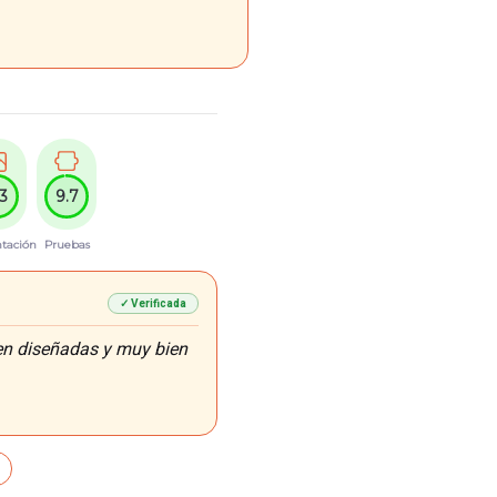
.3
9.7
tación
Pruebas
✓ Verificada
en diseñadas y muy bien