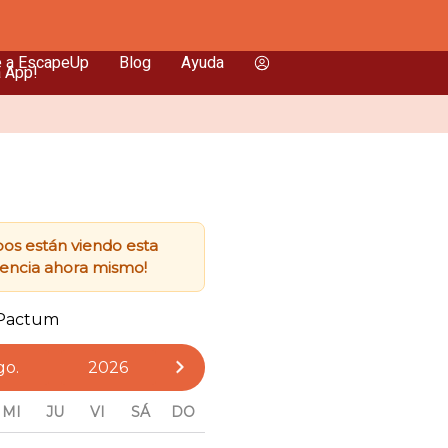
e a EscapeUp
Blog
Ayuda
a App!