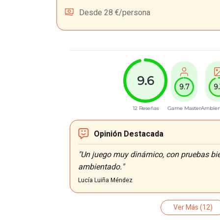
Desde 28 €/persona
9.6
9.7
9
12 Reseñas
Game Master
Ambien
Opinión Destacada
"Un juego muy dinámico, con pruebas bi
ambientado."
Lucía Luiña Méndez
Ver Más
(12)