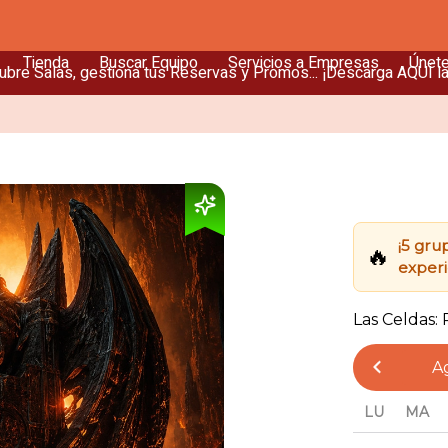
Tienda
Buscar Equipo
Servicios a Empresas
Únet
bre Salas, gestiona tus Reservas y Promos... ¡Descarga AQUÍ l