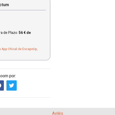
actum
a de Plazo:
56 € de
a App Oficial de EscapeUp,
Room por:
Avilés