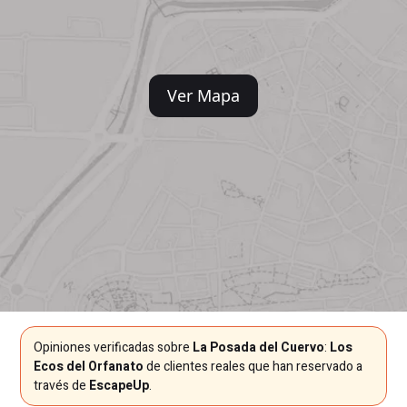
Ver Mapa
Opiniones verificadas sobre
La Posada del Cuervo
:
Los
Ecos del Orfanato
de clientes reales que han reservado a
través de
EscapeUp
.