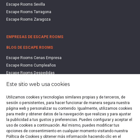
Escape Rooms Sevilla
Escape Rooms Tarragona
Escape Rooms Zaragoza
EMPRESAS DE ESCAPE ROOMS
BLOG DE ESCAPE ROOMS
Escape Rooms Cenas Empresa
Escape Rooms Cumpleaños
Escape Rooms Despedidas
Escape Rooms Educación
Este sitio web usa cookies
Escape Rooms Familias
Escape Rooms Halloween
Utilizamos cookies y tecnologías similares propias y de terceros, de
sesión o persistentes, para hacer funcionar de manera segura nuestra
Escape Rooms San Valentín
página web y personalizar su contenido. Igualmente, utilizamos cookies
Estudio de Mercado Escape Rooms 2021
para medir y obtener datos de la navegación que realizas y para ajustar
Qué es un Escape Room
la publicidad a tus gustos y preferencias. Puedes configurar y aceptar el
uso de cookies a continuación. Así mismo, puedes modificar tus
Qué es un Hall Escape
opciones de consentimiento en cualquier momento visitando nuestra
Política de Cookies y obtener más información haciendo clic en el