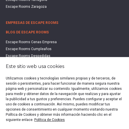
Escape Rooms Zaragoza
EMPRESAS DE ESCAPE ROOMS
BLOG DE ESCAPE ROOMS
Escape Rooms Cenas Empresa
Escape Rooms Cumpleaños
Escape Rooms Despedidas
Escape Rooms Educación
Este sitio web usa cookies
Escape Rooms Familias
Escape Rooms Halloween
Utilizamos cookies y tecnologías similares propias y de terceros, de
Escape Rooms San Valentín
sesión o persistentes, para hacer funcionar de manera segura nuestra
página web y personalizar su contenido. Igualmente, utilizamos cookies
Estudio de Mercado Escape Rooms 2021
para medir y obtener datos de la navegación que realizas y para ajustar
Qué es un Escape Room
la publicidad a tus gustos y preferencias. Puedes configurar y aceptar el
Qué es un Hall Escape
uso de cookies a continuación. Así mismo, puedes modificar tus
opciones de consentimiento en cualquier momento visitando nuestra
Política de Cookies y obtener más información haciendo clic en el
siguiente enlace.
Política de Cookies
Política de privacidad
|
Política de Cookies
|
Aviso legal
|