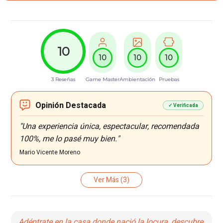
10
10
10
10
3 Reseñas
Game Master
Ambientación
Pruebas
Opinión Destacada
✓ Verificada
"Una experiencia única, espectacular, recomendada
100%, me lo pasé muy bien."
Mario Vicente Moreno
Ver Más
(3)
Adéntrate en la casa donde nació la locura, descubre