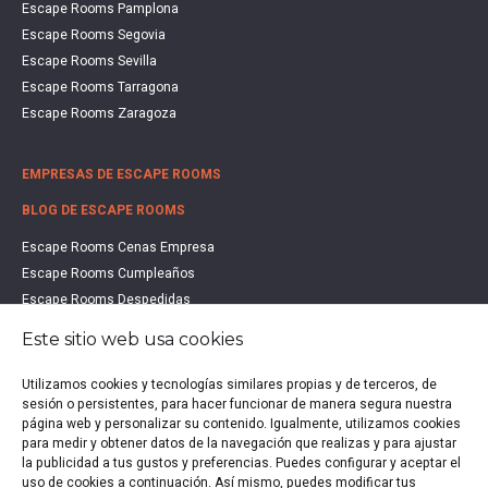
Escape Rooms Pamplona
Escape Rooms Segovia
Escape Rooms Sevilla
Escape Rooms Tarragona
Escape Rooms Zaragoza
EMPRESAS DE ESCAPE ROOMS
BLOG DE ESCAPE ROOMS
Escape Rooms Cenas Empresa
Escape Rooms Cumpleaños
Escape Rooms Despedidas
Escape Rooms Educación
Este sitio web usa cookies
Escape Rooms Familias
Escape Rooms Halloween
Utilizamos cookies y tecnologías similares propias y de terceros, de
Escape Rooms San Valentín
sesión o persistentes, para hacer funcionar de manera segura nuestra
página web y personalizar su contenido. Igualmente, utilizamos cookies
Estudio de Mercado Escape Rooms 2021
para medir y obtener datos de la navegación que realizas y para ajustar
Qué es un Escape Room
la publicidad a tus gustos y preferencias. Puedes configurar y aceptar el
Qué es un Hall Escape
uso de cookies a continuación. Así mismo, puedes modificar tus