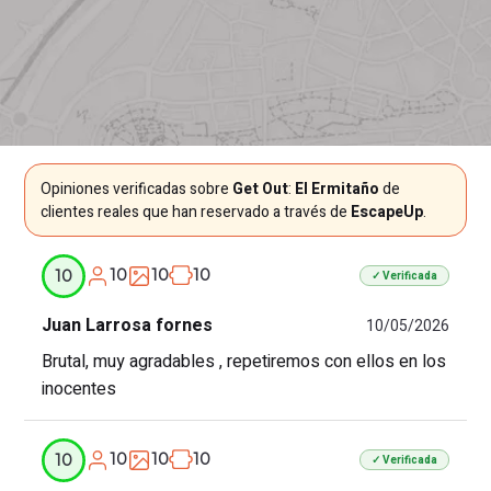
Opiniones verificadas sobre
Get Out
:
El Ermitaño
de
clientes reales que han reservado a través de
EscapeUp
.
10
10
10
10
✓ Verificada
Juan Larrosa fornes
10/05/2026
Brutal, muy agradables , repetiremos con ellos en los
inocentes
10
10
10
10
✓ Verificada