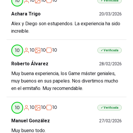
10
10
10
10
✓ Verificada
Achara Trigo
20/03/2026
Alex y Diego son estupendos. La experiencia ha sido
increible.
10
10
10
10
✓ Verificada
Roberto Álvarez
28/02/2026
Muy buena experiencia, los Game máster geniales,
muy buenos en sus papeles. Nos divertimos mucho
en el ermitaño. Muy recomendable.
10
10
10
10
✓ Verificada
Manuel González
27/02/2026
Muy bueno todo.