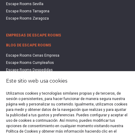
Escape Rooms Sevilla
Escape Rooms Tarragona
Escape Rooms Zaragoza
EMPRESAS DE ESCAPE ROOMS
BLOG DE ESCAPE ROOMS
Escape Rooms Cenas Empresa
Escape Rooms Cumpleaños
Escape Rooms Despedidas
Escape Rooms Educación
Este sitio web usa cookies
Escape Rooms Familias
Escape Rooms Halloween
Utilizamos cookies y tecnologías similares propias y de terceros, de
Escape Rooms San Valentín
sesión o persistentes, para hacer funcionar de manera segura nuestra
página web y personalizar su contenido. Igualmente, utilizamos cookies
Estudio de Mercado Escape Rooms 2021
para medir y obtener datos de la navegación que realizas y para ajustar
Qué es un Escape Room
la publicidad a tus gustos y preferencias. Puedes configurar y aceptar el
Qué es un Hall Escape
uso de cookies a continuación. Así mismo, puedes modificar tus
opciones de consentimiento en cualquier momento visitando nuestra
Política de Cookies y obtener más información haciendo clic en el