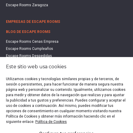
Escape Rooms Zaragoza
EMPRESAS DE ESCAPE ROOMS
BLOG DE ESCAPE ROOMS
Escape Rooms Cenas Empresa
Escape Rooms Cumpleaños
Escape Rooms Despedidas
Escape Rooms Educación
Este sitio web usa cookies
Escape Rooms Familias
Escape Rooms Halloween
Utilizamos cookies y tecnologías similares propias y de terceros, de
sesión o persistentes, para hacer funcionar de manera segura nuestra
Escape Rooms San Valentín
página web y personalizar su contenido. Igualmente, utilizamos cookies
Estudio de Mercado Escape Rooms 2021
para medir y obtener datos de la navegación que realizas y para ajustar
Qué es un Escape Room
la publicidad a tus gustos y preferencias. Puedes configurar y aceptar el
uso de cookies a continuación. Así mismo, puedes modificar tus
Qué es un Hall Escape
opciones de consentimiento en cualquier momento visitando nuestra
Política de Cookies y obtener más información haciendo clic en el
siguiente enlace.
Política de Cookies
Política de privacidad
|
Política de Cookies
|
Aviso legal
|