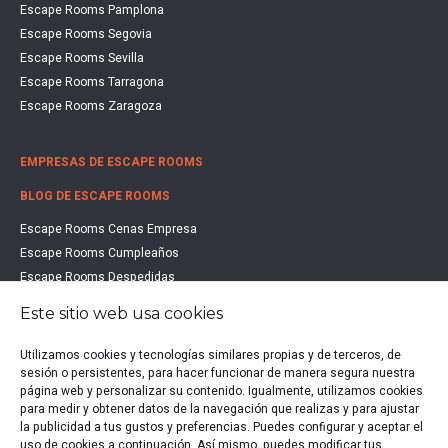
Escape Rooms Pamplona
Escape Rooms Segovia
Escape Rooms Sevilla
Escape Rooms Tarragona
Escape Rooms Zaragoza
EMPRESAS DE ESCAPE ROOMS
BLOG DE ESCAPE ROOMS
Escape Rooms Cenas Empresa
Escape Rooms Cumpleaños
Escape Rooms Despedidas
Escape Rooms Educación
Este sitio web usa cookies
Escape Rooms Familias
Escape Rooms Halloween
Utilizamos cookies y tecnologías similares propias y de terceros, de
sesión o persistentes, para hacer funcionar de manera segura nuestra
Escape Rooms San Valentín
página web y personalizar su contenido. Igualmente, utilizamos cookies
Estudio de Mercado Escape Rooms 2021
para medir y obtener datos de la navegación que realizas y para ajustar
Qué es un Escape Room
la publicidad a tus gustos y preferencias. Puedes configurar y aceptar el
uso de cookies a continuación. Así mismo, puedes modificar tus
Qué es un Hall Escape