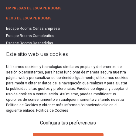
EMPRESAS DE ESCAPE ROOMS
BLOG DE ESCAPE ROOMS
Escape Rooms Cenas Empresa
Escape Rooms Cumpleaños
Escape Rooms Despedidas
Escape Rooms Educación
Este sitio web usa cookies
Escape Rooms Familias
Escape Rooms Halloween
Utilizamos cookies y tecnologías similares propias y de terceros, de
Escape Rooms San Valentín
sesión o persistentes, para hacer funcionar de manera segura nuestra
página web y personalizar su contenido. Igualmente, utilizamos cookies
Estudio de Mercado Escape Rooms 2021
para medir y obtener datos de la navegación que realizas y para ajustar
Qué es un Escape Room
la publicidad a tus gustos y preferencias. Puedes configurar y aceptar el
Qué es un Hall Escape
uso de cookies a continuación. Así mismo, puedes modificar tus
opciones de consentimiento en cualquier momento visitando nuestra
Política de Cookies y obtener más información haciendo clic en el
siguiente enlace.
Política de Cookies
Política de privacidad
|
Política de Cookies
|
Aviso legal
|
Configura tus preferencias
Escape Rooms en España
Copyright © 2020-2026 EscapeUp | Todos los derechos