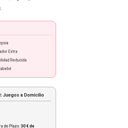
.
epsia
ador Extra
ilidad Reducida
tabebé
l: Juegos a Domicilio
a de Plazo:
30 € de