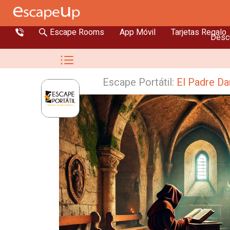
Escape Rooms
App Móvil
Tarjetas Regalo
Descu
Escape Portátil:
El Padre D