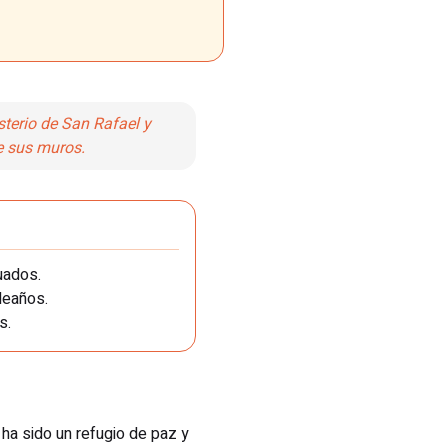
terio de San Rafael y
e sus muros.
uados.
leaños.
s.
 ha sido un refugio de paz y