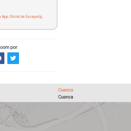
a App Oficial de EscapeUp,
Room por:
Cuenca
Cuenca