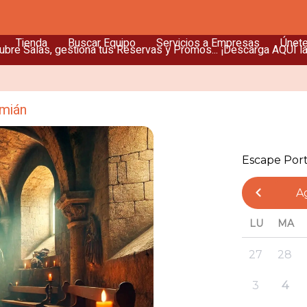
Tienda
Buscar Equipo
Servicios a Empresas
Únet
bre Salas, gestiona tus Reservas y Promos... ¡Descarga AQUÍ l
amián