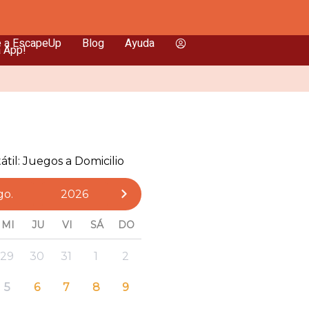
e a EscapeUp
Blog
Ayuda
a App!