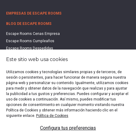
EMPRESAS DE ESCAPE ROOMS
BLOG DE ESCAPE ROOMS
Escape Rooms Cenas Empresa
Escape Rooms Cumpleaños
Escape Rooms Despedidas
Escape Rooms Educación
Este sitio web usa cookies
Escape Rooms Familias
Escape Rooms Halloween
Utilizamos cookies y tecnologías similares propias y de terceros, de
sesión o persistentes, para hacer funcionar de manera segura nuestra
Escape Rooms San Valentín
página web y personalizar su contenido. Igualmente, utilizamos cookies
Estudio de Mercado Escape Rooms 2021
para medir y obtener datos de la navegación que realizas y para ajustar
Qué es un Escape Room
la publicidad a tus gustos y preferencias. Puedes configurar y aceptar el
uso de cookies a continuación. Así mismo, puedes modificar tus
Qué es un Hall Escape
opciones de consentimiento en cualquier momento visitando nuestra
Política de Cookies y obtener más información haciendo clic en el
siguiente enlace.
Política de Cookies
Política de privacidad
|
Política de Cookies
|
Aviso legal
|
Configura tus preferencias
Escape Rooms en España