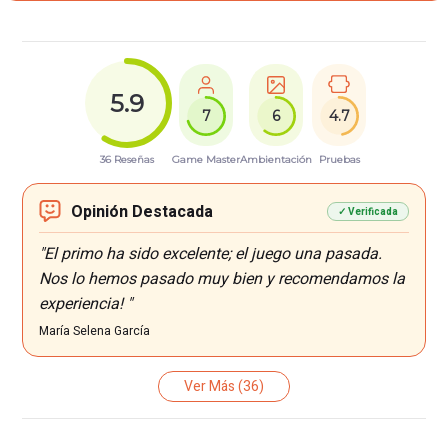
5.9
7
6
4.7
36 Reseñas
Game Master
Ambientación
Pruebas
Opinión Destacada
✓ Verificada
"El primo ha sido excelente; el juego una pasada.
Nos lo hemos pasado muy bien y recomendamos la
experiencia! "
María Selena García
Ver Más
(36)