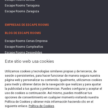
Escape Rooms Tarragona
Escape Rooms Zaragoza
EMPRESAS DE ESCAPE ROOMS
BLOG DE ESCAPE ROOMS
Escape Rooms Cenas Empresa
Escape Rooms Cumpleaños
Escape Rooms Despedidas
Escape Rooms Educación
Este sitio web usa cookies
Escape Rooms Familias
Escape Rooms Halloween
Utilizamos cookies y tecnologías similares propias y de terceros, de
sesión o persistentes, para hacer funcionar de manera segura nuestra
Escape Rooms San Valentín
página web y personalizar su contenido. Igualmente, utilizamos cookies
Estudio de Mercado Escape Rooms 2021
para medir y obtener datos de la navegación que realizas y para ajustar
Qué es un Escape Room
la publicidad a tus gustos y preferencias. Puedes configurar y aceptar el
uso de cookies a continuación. Así mismo, puedes modificar tus
Qué es un Hall Escape
opciones de consentimiento en cualquier momento visitando nuestra
Política de Cookies y obtener más información haciendo clic en el
siguiente enlace.
Política de Cookies