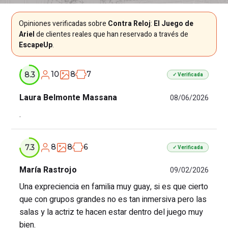
Opiniones verificadas sobre
Contra Reloj
:
El Juego de
Ariel
de clientes reales que han reservado a través de
EscapeUp
.
10
8
7
8.3
✓ Verificada
Laura Belmonte Massana
08/06/2026
.
8
8
6
7.3
✓ Verificada
María Rastrojo
09/02/2026
Una expreciencia en familia muy guay, si es que cierto
que con grupos grandes no es tan inmersiva pero las
salas y la actriz te hacen estar dentro del juego muy
bien.