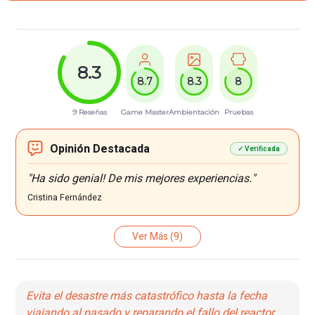
8.3
8.7
8.3
8
9 Reseñas
Game Master
Ambientación
Pruebas
Opinión Destacada
✓ Verificada
"Ha sido genial! De mis mejores experiencias."
Cristina Fernández
Ver Más
(9)
Evita el desastre más catastrófico hasta la fecha
viajando al pasado y reparando el fallo del reactor