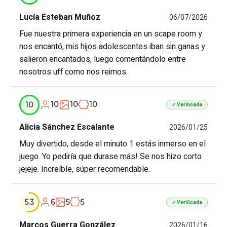
Lucía Esteban Muñoz
06/07/2026
Fue nuestra primera experiencia en un scape room y
nos encantó, mis hijos adolescentes iban sin ganas y
salieron encantados, luego comentándolo entre
nosotros uff como nos reimos.
10
10
10
10
✓ Verificada
Alicia Sánchez Escalante
2026/01/25
Muy divertido, desde el minuto 1 estás inmerso en el
juego. Yo pediría que durase más! Se nos hizo corto
jejeje. Increíble, súper recomendable.
6
5
5
5.3
✓ Verificada
Marcos Guerra González
2026/01/16