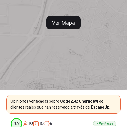
Ver Mapa
Opiniones verificadas sobre
Code258
:
Chernobyl
de
clientes reales que han reservado a través de
EscapeUp
.
10
10
9
9.7
✓ Verificada