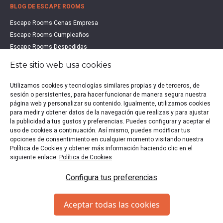
BLOG DE ESCAPE ROOMS
Escape Rooms Cenas Empresa
Escape Rooms Cumpleaños
Escape Rooms Despedidas
Escape Rooms Educación
Este sitio web usa cookies
Escape Rooms Familias
Escape Rooms Halloween
Utilizamos cookies y tecnologías similares propias y de terceros, de
sesión o persistentes, para hacer funcionar de manera segura nuestra
Escape Rooms San Valentín
página web y personalizar su contenido. Igualmente, utilizamos cookies
Estudio de Mercado Escape Rooms 2021
para medir y obtener datos de la navegación que realizas y para ajustar
Qué es un Escape Room
la publicidad a tus gustos y preferencias. Puedes configurar y aceptar el
uso de cookies a continuación. Así mismo, puedes modificar tus
Qué es un Hall Escape
opciones de consentimiento en cualquier momento visitando nuestra
Política de Cookies y obtener más información haciendo clic en el
siguiente enlace.
Política de Cookies
Política de privacidad
|
Política de Cookies
|
Aviso legal
|
Configura tus preferencias
Escape Rooms en España
Copyright © 2020-2026 EscapeUp | Todos los derechos
Aceptar todas las cookies
reservados.