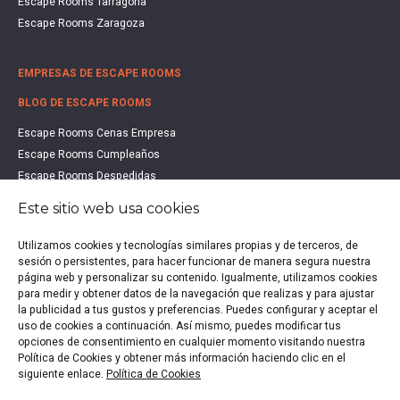
Escape Rooms Tarragona
Escape Rooms Zaragoza
EMPRESAS DE ESCAPE ROOMS
BLOG DE ESCAPE ROOMS
Escape Rooms Cenas Empresa
Escape Rooms Cumpleaños
Escape Rooms Despedidas
Escape Rooms Educación
Este sitio web usa cookies
Escape Rooms Familias
Escape Rooms Halloween
Utilizamos cookies y tecnologías similares propias y de terceros, de
Escape Rooms San Valentín
sesión o persistentes, para hacer funcionar de manera segura nuestra
página web y personalizar su contenido. Igualmente, utilizamos cookies
Estudio de Mercado Escape Rooms 2021
para medir y obtener datos de la navegación que realizas y para ajustar
Qué es un Escape Room
la publicidad a tus gustos y preferencias. Puedes configurar y aceptar el
Qué es un Hall Escape
uso de cookies a continuación. Así mismo, puedes modificar tus
opciones de consentimiento en cualquier momento visitando nuestra
Política de Cookies y obtener más información haciendo clic en el
siguiente enlace.
Política de Cookies
Política de privacidad
|
Política de Cookies
|
Aviso legal
|