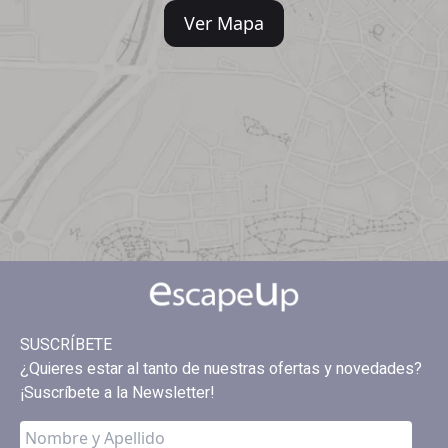
Ver Mapa
SUSCRÍBETE
¿Quieres estar al tanto de nuestras ofertas y novedades?
¡Suscríbete a la Newsletter!