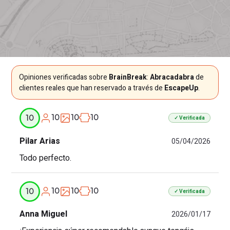
Opiniones verificadas sobre
BrainBreak
:
Abracadabra
de
clientes reales que han reservado a través de
EscapeUp
.
10
10
10
10
✓ Verificada
Pilar Arias
05/04/2026
Todo perfecto.
10
10
10
10
✓ Verificada
Anna Miguel
2026/01/17