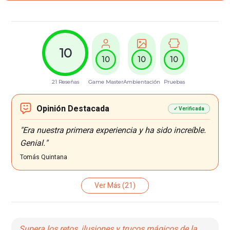
10
10
10
10
21 Reseñas
Game Master
Ambientación
Pruebas
Opinión Destacada
✓ Verificada
"Era nuestra primera experiencia y ha sido increíble.
Genial."
Tomás Quintana
Ver Más
(21)
Supera los retos, ilusiones y trucos mágicos de la