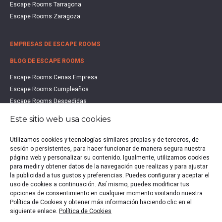
Escape Rooms Tarragona
Escape Rooms Zaragoza
EMPRESAS DE ESCAPE ROOMS
BLOG DE ESCAPE ROOMS
Escape Rooms Cenas Empresa
Escape Rooms Cumpleaños
Escape Rooms Despedidas
Escape Rooms Educación
Este sitio web usa cookies
Escape Rooms Familias
Escape Rooms Halloween
Utilizamos cookies y tecnologías similares propias y de terceros, de
sesión o persistentes, para hacer funcionar de manera segura nuestra
Escape Rooms San Valentín
página web y personalizar su contenido. Igualmente, utilizamos cookies
Estudio de Mercado Escape Rooms 2021
para medir y obtener datos de la navegación que realizas y para ajustar
Qué es un Escape Room
la publicidad a tus gustos y preferencias. Puedes configurar y aceptar el
uso de cookies a continuación. Así mismo, puedes modificar tus
Qué es un Hall Escape
opciones de consentimiento en cualquier momento visitando nuestra
Política de Cookies y obtener más información haciendo clic en el
siguiente enlace.
Política de Cookies