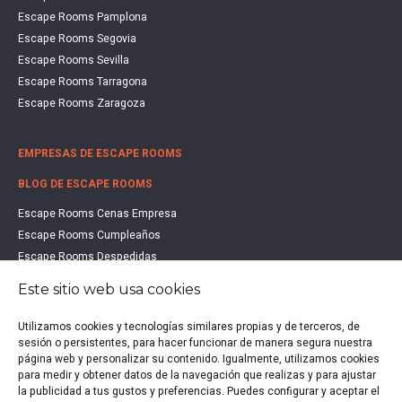
Escape Rooms Pamplona
Escape Rooms Segovia
Escape Rooms Sevilla
Escape Rooms Tarragona
Escape Rooms Zaragoza
EMPRESAS DE ESCAPE ROOMS
BLOG DE ESCAPE ROOMS
Escape Rooms Cenas Empresa
Escape Rooms Cumpleaños
Escape Rooms Despedidas
Escape Rooms Educación
Este sitio web usa cookies
Escape Rooms Familias
Escape Rooms Halloween
Utilizamos cookies y tecnologías similares propias y de terceros, de
sesión o persistentes, para hacer funcionar de manera segura nuestra
Escape Rooms San Valentín
página web y personalizar su contenido. Igualmente, utilizamos cookies
Estudio de Mercado Escape Rooms 2021
para medir y obtener datos de la navegación que realizas y para ajustar
Qué es un Escape Room
la publicidad a tus gustos y preferencias. Puedes configurar y aceptar el