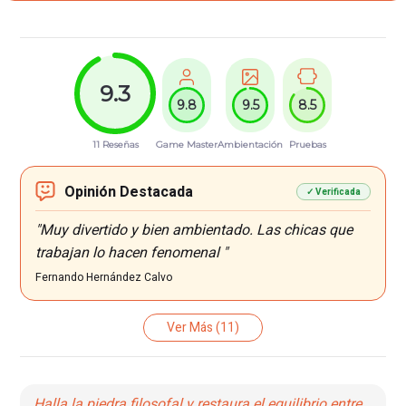
9.3
9.8
9.5
8.5
11 Reseñas
Game Master
Ambientación
Pruebas
Opinión Destacada
✓ Verificada
"Muy divertido y bien ambientado. Las chicas que
trabajan lo hacen fenomenal "
Fernando Hernández Calvo
Ver Más
(11)
Halla la piedra filosofal y restaura el equilibrio entre