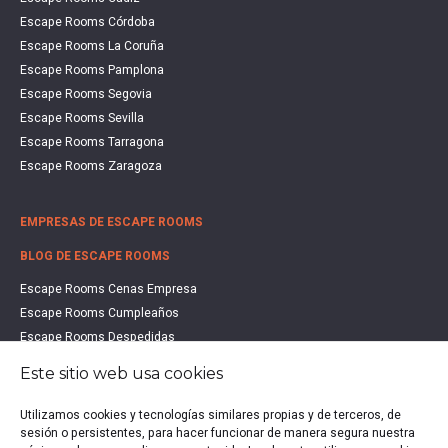
Escape Rooms Córdoba
Escape Rooms La Coruña
Escape Rooms Pamplona
Escape Rooms Segovia
Escape Rooms Sevilla
Escape Rooms Tarragona
Escape Rooms Zaragoza
EMPRESAS DE ESCAPE ROOMS
BLOG DE ESCAPE ROOMS
Escape Rooms Cenas Empresa
Escape Rooms Cumpleaños
Escape Rooms Despedidas
Escape Rooms Educación
Este sitio web usa cookies
Escape Rooms Familias
Escape Rooms Halloween
Utilizamos cookies y tecnologías similares propias y de terceros, de
sesión o persistentes, para hacer funcionar de manera segura nuestra
Escape Rooms San Valentín