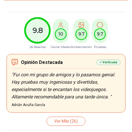
9.8
10
9.7
9.7
26 Reseñas
Game Master
Ambientación
Pruebas
Opinión Destacada
✓ Verificada
"Fui con mi grupo de amigos y lo pasamos genial.
Hay pruebas muy ingeniosas y divertidas,
especialmente si te encantan los videojuegos.
Altamente recomendable para una tarde única. "
Adrián Acuña García
Ver Más
(26)